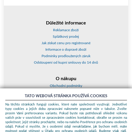
Důležité informace
Reklamace zboží
Splátkový prodej
Jak získat cenu pro registrované
Informace o dopravě zboží
Podmínky prodloužených záruk
Odstoupení od kupní smlouvy do 14 dnů
O nákupu
Obchodní podmínky
O nás
TATO WEBOVÁ STRÁNKA POUŽÍVÁ COOKIES
Jak nakupovat
Na těchto stránkách fungují cookies, které naše společnosti využívají. Jednotlivé
Kontakty a adresy
typy cookies a jejich dobu zpracování naleznete popsané níže v tabulce. Zvolte
Essox splátky
prosím Vámi preferovanou variantu. Pokud byste nás potřebovali ohledně výkonu
vašich práv v souvislosti se zpracováním cookies kontaktovat, obraťte se prosím na
společnost, jejíž stránky procházíte, nebo na našeho Pověřence pro ochranu osobních
Podle zákona o evidenci tržeb je prodávající povinen vystavit kupujícímu
údajů. Pokud si myslíte, že s osobními údaji nenakládáme, jak bychom měli, máte
účtenku. Zároveň je povinen zaevidovat přijatou tržbu u správce daně
možnost podat stížnost u Úřadu pro ochranu osobních údajů. Budeme však rádi,