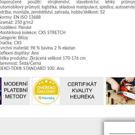
Doporučené použití: strojírenství, stavebnictví, lehký průmysl
automobilový průmysl, logistika, skladová manipulace, spedice, autoservisy
údržba, montáže, zemědělství, zahrada, hobby.Velikost: 52
Normy: EN ISO 13688
Gramáž: 250 g/m2
Rozdělení: Pánské
Montérková kolekce: CXS STRETCH
Kategorie: Blůzy
Značka: CXS
Svrchní materiál: 98 % bavlna 2 % elastan
Reflexní doplňky: Ano
Délka produktu: Zkrácená velikost 170-176 cm
Barevnost: Šedá/Černá
OEKO-TEX® STANDARD 100: Ano