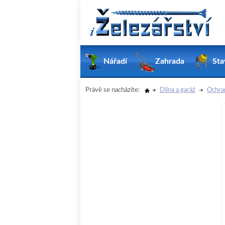
Nářadí
Zahrada
Sta
Právě se nacházíte:
Dílna a garáž
Ochra