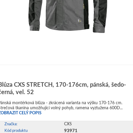
Blůza CXS STRETCH, 170-176cm, pánská, šedo-
černá, vel. 52
Pánská montérková blůza - zkrácená varianta na výšku 170-176 cm.
Strečová tkanina umožňující volný pohyb, ramena vyztužena 600D...
ZOBRAZIT CELÝ POPIS
CXS
Značka:
93971
Kód produktu