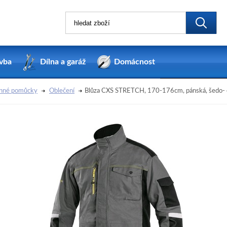
vba
Dílna a garáž
Domácnost
nné pomůcky
Oblečení
Blůza CXS STRETCH, 170-176cm, pánská, šedo- č