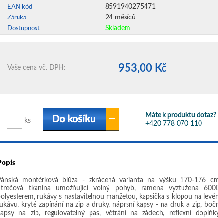
8591940275471
EAN kód
24 měsíců
Záruka
Skladem
Dostupnost
953,00 Kč
Vaše cena vč. DPH:
Máte k produktu dotaz?
ks
+420 778 070 110
Popis
Pánská montérková blůza - zkrácená varianta na výšku 170-176 cm
Strečová tkanina umožňující volný pohyb, ramena vyztužena 600
polyesterem, rukávy s nastavitelnou manžetou, kapsička s klopou na levé
rukávu, kryté zapínání na zip a druky, náprsní kapsy - na druk a zip, bočn
kapsy na zip, regulovatelný pas, větrání na zádech, reflexní doplňky