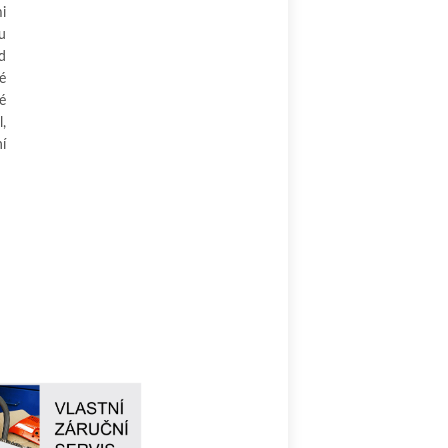
i
u
d
é
é
,
ní