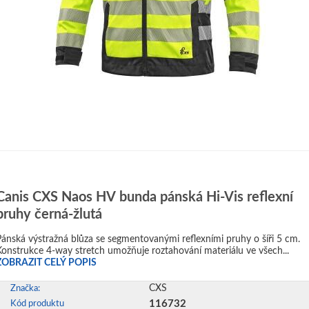
Canis CXS Naos HV bunda pánská Hi-Vis reflexní
pruhy černá-žlutá
Pánská výstražná blůza se segmentovanými reflexními pruhy o šíři 5 cm.
Konstrukce 4-way stretch umožňuje roztahování materiálu ve všech...
ZOBRAZIT CELÝ POPIS
CXS
Značka:
116732
Kód produktu