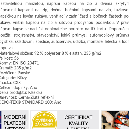
nastavitelnou manžetou, náprsní kapsou na zip a dvěma skrytým
náprsními kapsami na zip, dvěma bočními kapsami na zip, tužkovo
kapsičkou na levém rukávu, ventilací v zadní části a bočních částech po
rukávy, vnitřní kapsou na zip a síťovou prodyšnou podšívkou. V prav
náprsní kapse se nachází odnímatelné pouzdro na ID kartu. Doporučen
použití: strojírenství, stavebnictví, lehký průmysl, automobilový průmysl
ogistika, skladování, spedice, autoservisy, údržba, montáže, letecká a lod
doprava.
Materiálové složení: 92 % polyester 8 % elastan, 235 g/m2
elikost: 56
Normy: EN ISO 20471
Gramáž: 235 g/m2
Rozdělení: Pánské
Kategorie: Blůzy
Značka: CXS
Reflexní doplňky: Ano
Délka produktu: Klasická
Barevnost: Černá/Žlutá reflexní
OEKO-TEX® STANDARD 100: Ano