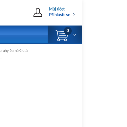
Můj účet
Přihlásit se
0
pruhy černá-žlutá