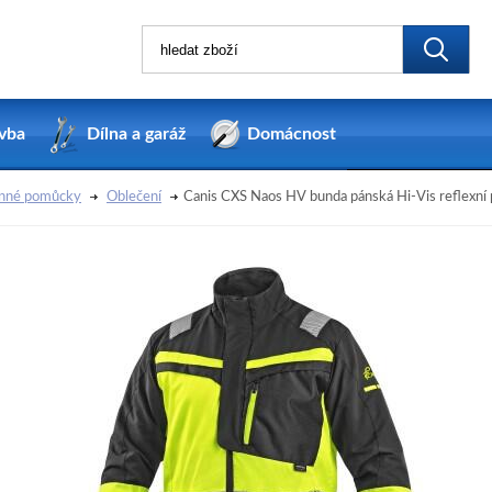
vba
Dílna a garáž
Domácnost
nné pomůcky
Oblečení
Canis CXS Naos HV bunda pánská Hi-Vis reflexní 