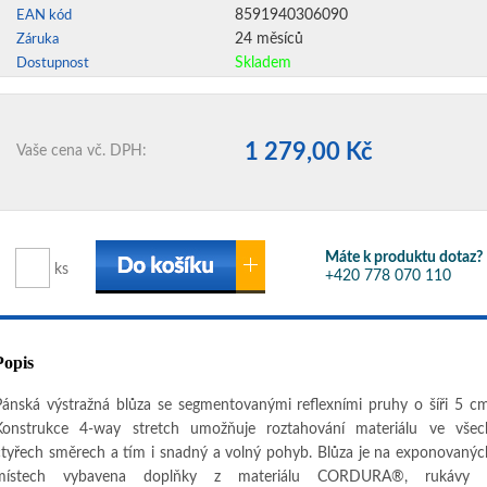
8591940306090
EAN kód
24 měsíců
Záruka
Skladem
Dostupnost
1 279,00 Kč
Vaše cena vč. DPH:
Máte k produktu dotaz?
ks
+420 778 070 110
Popis
Pánská výstražná blůza se segmentovanými reflexními pruhy o šíři 5 cm
Konstrukce 4-way stretch umožňuje roztahování materiálu ve všec
čtyřech směrech a tím i snadný a volný pohyb. Blůza je na exponovanýc
místech vybavena doplňky z materiálu CORDURA®, rukávy 