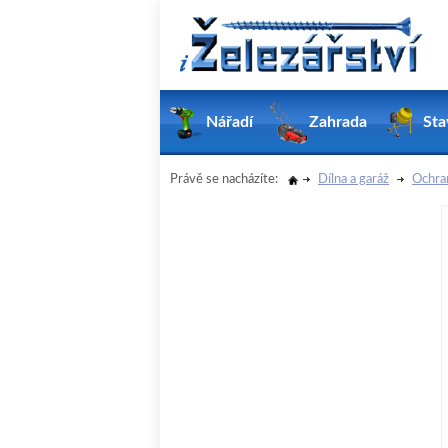
Nářadí
Zahrada
Sta
Právě se nacházíte:
Dílna a garáž
Ochra