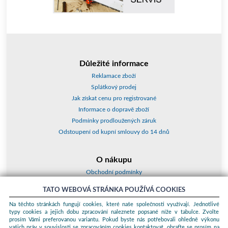
Důležité informace
Reklamace zboží
Splátkový prodej
Jak získat cenu pro registrované
Informace o dopravě zboží
Podmínky prodloužených záruk
Odstoupení od kupní smlouvy do 14 dnů
O nákupu
Obchodní podmínky
O nás
TATO WEBOVÁ STRÁNKA POUŽÍVÁ COOKIES
Jak nakupovat
Na těchto stránkách fungují cookies, které naše společnosti využívají. Jednotlivé
Kontakty a adresy
typy cookies a jejich dobu zpracování naleznete popsané níže v tabulce. Zvolte
Essox splátky
prosím Vámi preferovanou variantu. Pokud byste nás potřebovali ohledně výkonu
vašich práv v souvislosti se zpracováním cookies kontaktovat, obraťte se prosím na