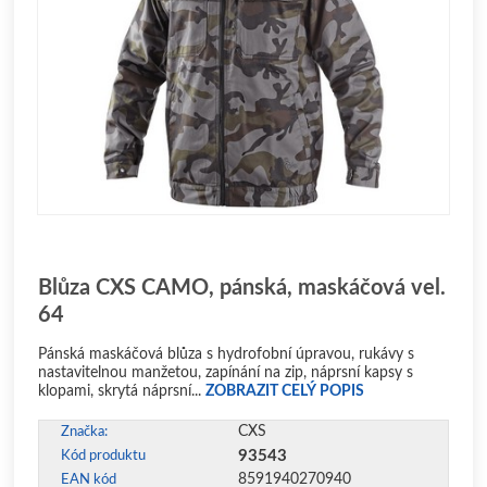
Blůza CXS CAMO, pánská, maskáčová vel.
64
Pánská maskáčová blůza s hydrofobní úpravou, rukávy s
nastavitelnou manžetou, zapínání na zip, náprsní kapsy s
klopami, skrytá náprsní...
ZOBRAZIT CELÝ POPIS
CXS
Značka:
93543
Kód produktu
8591940270940
EAN kód