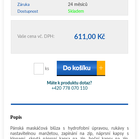
24 měsíců
Záruka
Skladem
Dostupnost
611,00 Kč
Vaše cena vč. DPH:
ks
Máte k produktu dotaz?
+420 778 070 110
Popis
Pánská maskáčová blůza s hydrofobní úpravou, rukávy s
nastavitelnou manžetou, zapínání na zip, náprsní kapsy s
klopami, skrytá náprsní kapsa na zip, boční kapsy na zip,