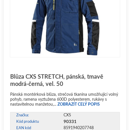
Blůza CXS STRETCH, pánská, tmavě
modrá-černá, vel. 50
Pánská montérková blůza, strečová tkanina umožňující volný
pohyb, ramena vyztužena 600D polyesterem, rukávy s
nastavitelnou manžetou,...
ZOBRAZIT CELÝ POPIS
CXS
Značka:
90331
Kód produktu
8591940207748
EAN kód