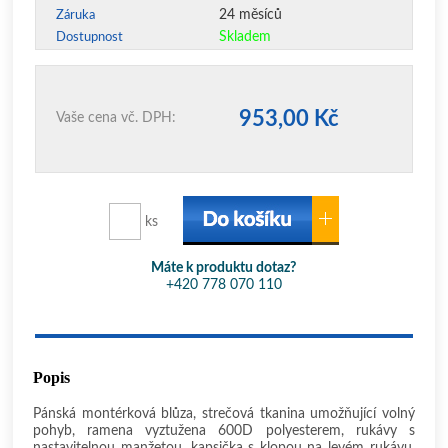
24 měsíců
Záruka
Skladem
Dostupnost
953,00 Kč
Vaše cena vč. DPH:
ks
Máte k produktu dotaz?
+420 778 070 110
Popis
Pánská montérková blůza, strečová tkanina umožňující volný
pohyb, ramena vyztužena 600D polyesterem, rukávy s
nastavitelnou manžetou, kapsička s klopou na levém rukávu,