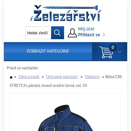
Můj účet
Přihlásit se
0
ZOBRAZIT KATEGORIE
Právě se nacházíte:
Dílna a garáž
Ochranné pomůcky
Oblečení
Blůza CXS
STRETCH, pánská, tmavě modrá-černá, vel. 50