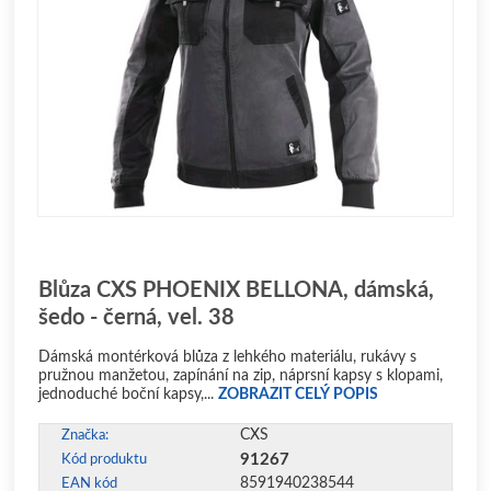
Blůza CXS PHOENIX BELLONA, dámská,
šedo - černá, vel. 38
Dámská montérková blůza z lehkého materiálu, rukávy s
pružnou manžetou, zapínání na zip, náprsní kapsy s klopami,
jednoduché boční kapsy,...
ZOBRAZIT CELÝ POPIS
CXS
Značka:
91267
Kód produktu
8591940238544
EAN kód