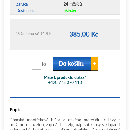
24 měsíců
Záruka
Skladem
Dostupnost
385,00 Kč
Vaše cena vč. DPH:
ks
Máte k produktu dotaz?
+420 778 070 110
Popis
Dámská montérková blůza z lehkého materiálu, rukávy s
pružnou manžetou, zapínání na zip, náprsní kapsy s klopami,
jednoduché boční kapsy, reflexní doplňky. Díky odlehčené