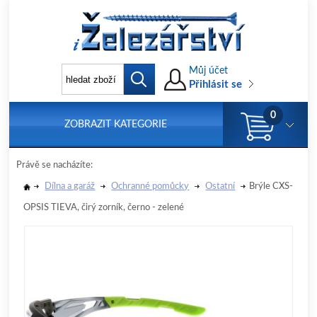
Můj účet
Přihlásit se
0
ZOBRAZIT KATEGORIE
Právě se nacházíte:
Dílna a garáž
Ochranné pomůcky
Ostatní
Brýle CXS-
OPSIS TIEVA, čirý zorník, černo - zelené