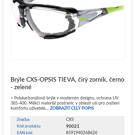
Brýle CXS-OPSIS TIEVA, čirý zorník, černo
- zelené
> Polykarbonátové brýle v moderním designu, ochrana UV
385-400. Měkčí materiál postranic v oblasti uší pro zvýšení
komfortu uživatele....
ZOBRAZIT CELÝ POPIS
CXS
Značka:
90021
Kód produktu
8591940268626
EAN kód