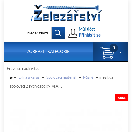
Můj účet
Přihlásit se
0
ZOBRAZIT KATEGORIE
Právě se nacházíte:
Dílna a garáž
Spojovací materiál
Různé
mezikus
spojovací 2 rychlospojky M.A.T.