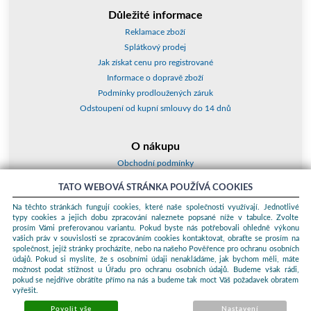
Důležité informace
Reklamace zboží
Splátkový prodej
Jak získat cenu pro registrované
Informace o dopravě zboží
Podmínky prodloužených záruk
Odstoupení od kupní smlouvy do 14 dnů
O nákupu
Obchodní podmínky
O nás
TATO WEBOVÁ STRÁNKA POUŽÍVÁ COOKIES
Jak nakupovat
Na těchto stránkách fungují cookies, které naše společnosti využívají. Jednotlivé
Kontakty a adresy
typy cookies a jejich dobu zpracování naleznete popsané níže v tabulce. Zvolte
Essox splátky
prosím Vámi preferovanou variantu. Pokud byste nás potřebovali ohledně výkonu
vašich práv v souvislosti se zpracováním cookies kontaktovat, obraťte se prosím na
společnost, jejíž stránky procházíte, nebo na našeho Pověřence pro ochranu osobních
Podle zákona o evidenci tržeb je prodávající povinen vystavit kupujícímu
údajů. Pokud si myslíte, že s osobními údaji nenakládáme, jak bychom měli, máte
účtenku. Zároveň je povinen zaevidovat přijatou tržbu u správce daně
možnost podat stížnost u Úřadu pro ochranu osobních údajů. Budeme však rádi,
online; v případě technického výpadku pak nejpozději do 48 hodin.
pokud se nejdříve obrátíte přímo na nás a budeme tak moct Váš požadavek obratem
vyřešit.
© 2026 ProKauf Komplex s.r.o. Všechna práva vyhrazena.
Sunlight
systems
-
pronájem e-shopů
Povolit vše
Nastavení