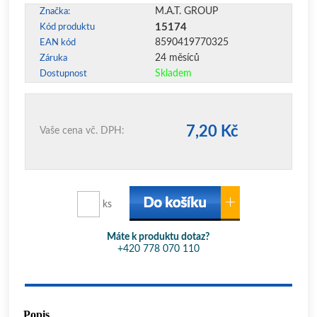
M.A.T. GROUP
Značka:
15174
Kód produktu
8590419770325
EAN kód
24 měsíců
Záruka
Skladem
Dostupnost
7,20 Kč
Vaše cena vč. DPH:
ks
Máte k produktu dotaz?
+420 778 070 110
Popis