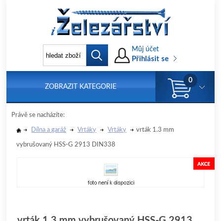
Můj účet
Přihlásit se
0
ZOBRAZIT KATEGORIE
Právě se nacházíte:
Dílna a garáž
Vrtáky
Vrtáky
vrták 1.3 mm
vybrušovaný HSS-G 2913 DIN338
vrták 1.3 mm vybrušovaný HSS-G 2913