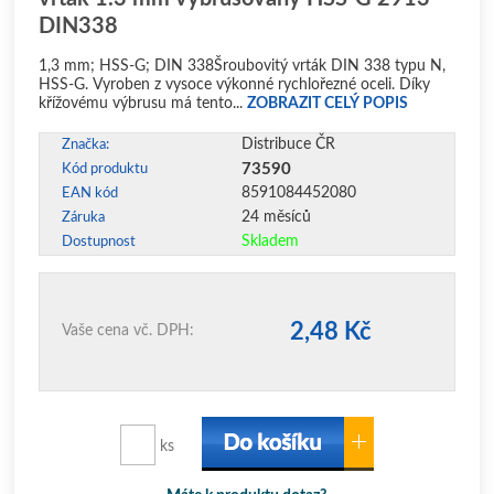
DIN338
1,3 mm; HSS-G; DIN 338Šroubovitý vrták DIN 338 typu N,
HSS-G. Vyroben z vysoce výkonné rychlořezné oceli. Díky
křížovému výbrusu má tento...
ZOBRAZIT CELÝ POPIS
Distribuce ČR
Značka:
73590
Kód produktu
8591084452080
EAN kód
24 měsíců
Záruka
Skladem
Dostupnost
2,48 Kč
Vaše cena vč. DPH:
ks