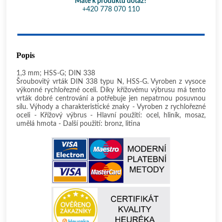
Máte k produktu dotaz?
+420 778 070 110
Popis
1,3 mm; HSS-G; DIN 338
Šroubovitý vrták DIN 338 typu N, HSS-G. Vyroben z vysoce
výkonné rychlořezné oceli. Díky křížovému výbrusu má tento
vrták dobré centrování a potřebuje jen nepatrnou posuvnou
sílu. Výhody a charakteristické znaky - Vyroben z rychlořezné
oceli - Křížový výbrus - Hlavní použití: ocel, hliník, mosaz,
umělá hmota - Další použití: bronz, litina