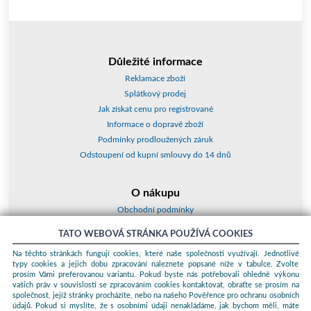
Důležité informace
Reklamace zboží
Splátkový prodej
Jak získat cenu pro registrované
Informace o dopravě zboží
Podmínky prodloužených záruk
Odstoupení od kupní smlouvy do 14 dnů
O nákupu
Obchodní podmínky
O nás
TATO WEBOVÁ STRÁNKA POUŽÍVÁ COOKIES
Jak nakupovat
Na těchto stránkách fungují cookies, které naše společnosti využívají. Jednotlivé
Kontakty a adresy
typy cookies a jejich dobu zpracování naleznete popsané níže v tabulce. Zvolte
Essox splátky
prosím Vámi preferovanou variantu. Pokud byste nás potřebovali ohledně výkonu
vašich práv v souvislosti se zpracováním cookies kontaktovat, obraťte se prosím na
společnost, jejíž stránky procházíte, nebo na našeho Pověřence pro ochranu osobních
Podle zákona o evidenci tržeb je prodávající povinen vystavit kupujícímu
údajů. Pokud si myslíte, že s osobními údaji nenakládáme, jak bychom měli, máte