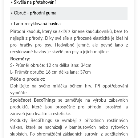
» Skvělá na přetahování
» Obruč - přírodní guma
» Lano-recyklovaná bavlna
Přírodní kaučuk, který se sklízí z kmene kaučukovníků, bere to
nejlepší z přírody. Díky své síle a přirozené elasticitě je ideální
pro hračky pro psy. Hedvábně jemné, ale pevné lano z
recyklované bavlny je skvělé pro psy a jejich majitele.
Rozměry:
S- Průměr obruče: 12 cm délka lana: 34cm
L- Průměr obruče: 16 cm délka lana: 37cm
Péče o produkt
:
Dohlížejte na svého miláčka během hry. Při opotřebování
vyměňte.
Společnost BecoThings
se zaměřuje na výrobu zábavních
produktů, které jsou prospěšné pro přírodní prostředí a
zároveň jsou kvalitní a estetické.
Produkty BecoThings se vyrábějí z přírodních rostlinných
vláken, které se nacházejí v bambusových nebo rýžových
slupkách. Po shromáždění základních surovin z udržitelných