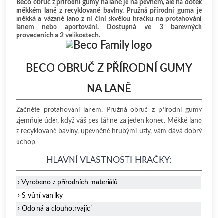
Beco obruč z přírodní gumy na laně je na pevném, ale na dotek
měkkém laně z recyklované bavlny. Pružná přírodní guma je
měkká a vázané lano z ní činí skvělou hračku na protahování
lanem nebo aportování. Dostupná ve 3 barevných
provedeních a 2 velikostech.
BECO OBRUČ Z PŘÍRODNÍ GUMY
NA LANĚ
Začněte protahování lanem. Pružná obruč z přírodní gumy
zjemňuje úder, když váš pes táhne za jeden konec. Měkké lano
z recyklované bavlny, upevněné hrubými uzly, vám dává dobrý
úchop.
HLAVNÍ VLASTNOSTI HRAČKY:
» Vyrobeno z přírodních materiálů
» S vůní vanilky
» Odolná a dlouhotrvající