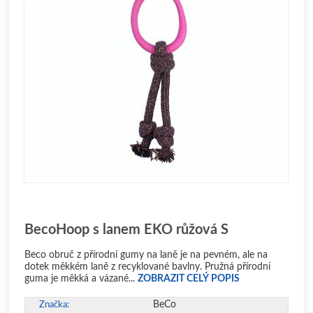
BecoHoop s lanem EKO růžová S
Beco obruč z přírodní gumy na laně je na pevném, ale na
dotek měkkém laně z recyklované bavlny. Pružná přírodní
guma je měkká a vázané...
ZOBRAZIT CELÝ POPIS
BeCo
Značka: