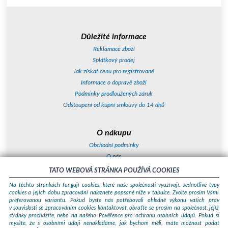
Důležité informace
Reklamace zboží
Splátkový prodej
Jak získat cenu pro registrované
Informace o dopravě zboží
Podmínky prodloužených záruk
Odstoupení od kupní smlouvy do 14 dnů
O nákupu
Obchodní podmínky
O nás
Jak nakupovat
TATO WEBOVÁ STRÁNKA POUŽÍVÁ COOKIES
Kontakty a adresy
Na těchto stránkách fungují cookies, které naše společnosti využívají. Jednotlivé typy
Essox splátky
cookies a jejich dobu zpracování naleznete popsané níže v tabulce. Zvolte prosím Vámi
preferovanou variantu. Pokud byste nás potřebovali ohledně výkonu vašich práv
v souvislosti se zpracováním cookies kontaktovat, obraťte se prosím na společnost, jejíž
Podle zákona o evidenci tržeb je prodávající povinen vystavit kupujícímu
stránky procházíte, nebo na našeho Pověřence pro ochranu osobních údajů. Pokud si
účtenku. Zároveň je povinen zaevidovat přijatou tržbu u správce daně
myslíte, že s osobními údaji nenakládáme, jak bychom měli, máte možnost podat