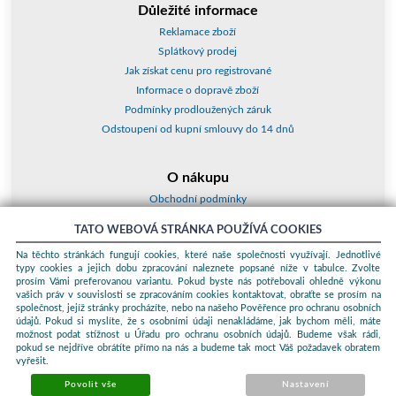
Důležité informace
Reklamace zboží
Splátkový prodej
Jak získat cenu pro registrované
Informace o dopravě zboží
Podmínky prodloužených záruk
Odstoupení od kupní smlouvy do 14 dnů
O nákupu
Obchodní podmínky
O nás
TATO WEBOVÁ STRÁNKA POUŽÍVÁ COOKIES
Jak nakupovat
Na těchto stránkách fungují cookies, které naše společnosti využívají. Jednotlivé
Kontakty a adresy
typy cookies a jejich dobu zpracování naleznete popsané níže v tabulce. Zvolte
Essox splátky
prosím Vámi preferovanou variantu. Pokud byste nás potřebovali ohledně výkonu
vašich práv v souvislosti se zpracováním cookies kontaktovat, obraťte se prosím na
společnost, jejíž stránky procházíte, nebo na našeho Pověřence pro ochranu osobních
Podle zákona o evidenci tržeb je prodávající povinen vystavit kupujícímu
údajů. Pokud si myslíte, že s osobními údaji nenakládáme, jak bychom měli, máte
účtenku. Zároveň je povinen zaevidovat přijatou tržbu u správce daně
možnost podat stížnost u Úřadu pro ochranu osobních údajů. Budeme však rádi,
online; v případě technického výpadku pak nejpozději do 48 hodin.
pokud se nejdříve obrátíte přímo na nás a budeme tak moct Váš požadavek obratem
vyřešit.
© 2026 ProKauf Komplex s.r.o. Všechna práva vyhrazena.
Sunlight
systems
-
pronájem e-shopů
Povolit vše
Nastavení