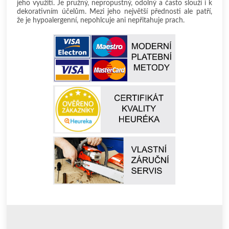
jeho využití. Je pružný, nepropustný, odolný a často slouží i k
dekorativním účelům. Mezi jeho největší přednosti ale patří,
že je hypoalergenní, nepohlcuje ani nepřitahuje prach.