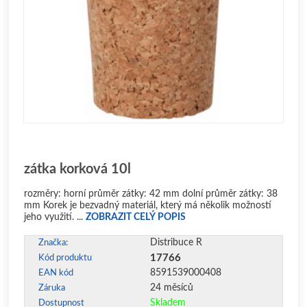
zátka korková 10l
rozměry: horní průměr zátky: 42 mm dolní průměr zátky: 38
mm Korek je bezvadný materiál, který má několik možností
jeho využití. ...
ZOBRAZIT CELÝ POPIS
Distribuce R
Značka:
17766
Kód produktu
8591539000408
EAN kód
24 měsíců
Záruka
Skladem
Dostupnost