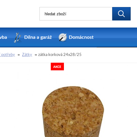
vba
Dílna a garáž
Domácnost
 potřeby
Zátky
zátka korková 24x28/25