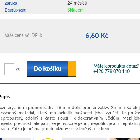
24 měsíců
Záruka
Skladem
Dostupnost
6,60 Kč
Vaše cena vč. DPH:
Máte k produktu dotaz?
ks
+420 778 070 110
Popis
rozměry: horní průměr zátky: 28 mm dolní průměr zátky: 25 mm Korek j
bezvadný materiál, který má několik možností jeho využití. Je pružný
nepropustný, odolný a často slouží i k dekorativním účelům. Mezi jeh
ejvětší přednosti ale patří, že je hypoalergenní, nepohlcuje ani nepřitahu
prach. Zátka je určena pro demižony se skleněným uchem.