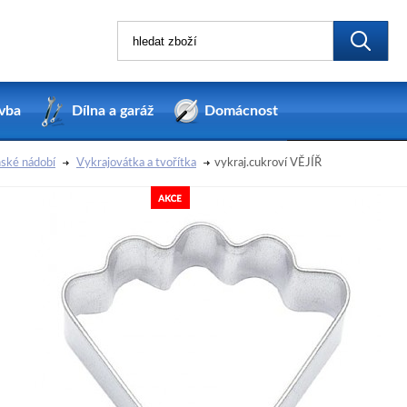
vba
Dílna a garáž
Domácnost
ské nádobí
Vykrajovátka a tvořítka
vykraj.cukroví VĚJÍŘ