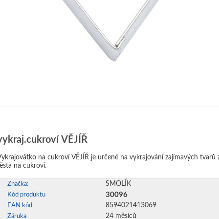
vykraj.cukroví VĚJÍŘ
Vykrajovátko na cukroví VĚJÍŘ je určené na vykrajování zajímavých tvarů 
těsta na cukroví.
SMOLÍK
Značka:
30096
Kód produktu
8594021413069
EAN kód
24 měsíců
Záruka