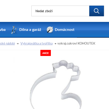
vba
Dílna a garáž
Domácnost
ské nádobí
Vykrajovátka a tvořítka
vykraj.cukroví KOHOUTEK