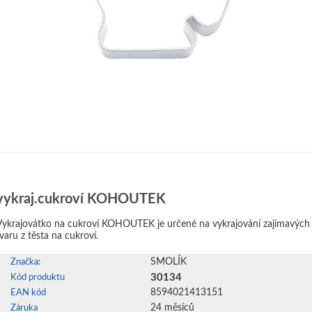
vykraj.cukroví KOHOUTEK
Vykrajovátko na cukroví KOHOUTEK je určené na vykrajování zajímavých
tvaru z těsta na cukroví.
SMOLÍK
Značka:
30134
Kód produktu
8594021413151
EAN kód
24 měsíců
Záruka