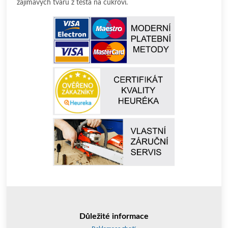
zajímavých tvaru z těsta na cukroví.
Důležité informace