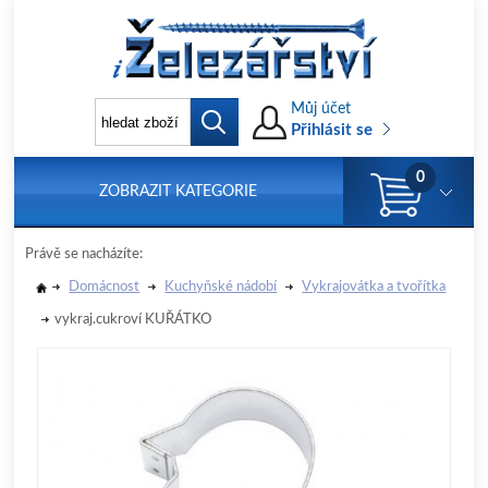
Můj účet
Přihlásit se
0
ZOBRAZIT KATEGORIE
Právě se nacházíte:
Domácnost
Kuchyňské nádobí
Vykrajovátka a tvořítka
vykraj.cukroví KUŘÁTKO