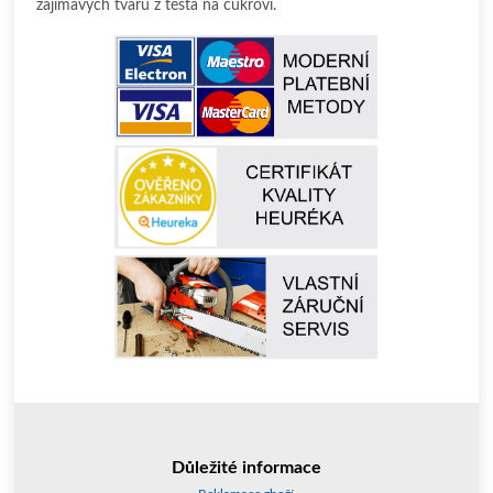
zajímavých tvaru z těsta na cukroví.
Důležité informace