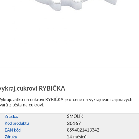
vykraj.cukroví RYBIČKA
Vykrajovátko na cukroví RYBIČKA je určené na vykrajování zajímavých
tvarů z těsta na cukroví.
SMOLÍK
Značka:
30167
Kód produktu
8594021413342
EAN kód
24 měsíců
Záruka