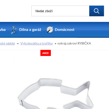
vba
Dílna a garáž
Domácnost
ské nádobí
Vykrajovátka a tvořítka
vykraj.cukroví RYBIČKA