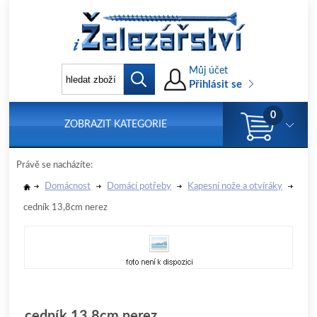
Můj účet
Přihlásit se
0
ZOBRAZIT KATEGORIE
Právě se nacházíte:
Domácnost
Domácí potřeby
Kapesní nože a otvíráky
cedník 13,8cm nerez
cedník 13,8cm nerez