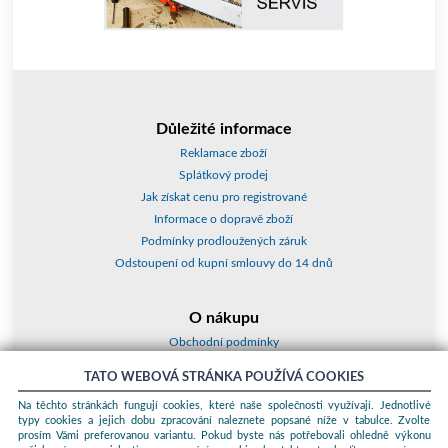
Důležité informace
Reklamace zboží
Splátkový prodej
Jak získat cenu pro registrované
Informace o dopravě zboží
Podmínky prodloužených záruk
Odstoupení od kupní smlouvy do 14 dnů
O nákupu
Obchodní podmínky
O nás
TATO WEBOVÁ STRÁNKA POUŽÍVÁ COOKIES
Jak nakupovat
Na těchto stránkách fungují cookies, které naše společnosti využívají. Jednotlivé
Kontakty a adresy
typy cookies a jejich dobu zpracování naleznete popsané níže v tabulce. Zvolte
Essox splátky
prosím Vámi preferovanou variantu. Pokud byste nás potřebovali ohledně výkonu