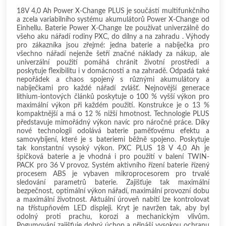
18V 4,0 Ah Power X-Change PLUS je součástí multifunkčního
a zcela variabilního systému akumulátorů Power X-Change od
Einhellu. Baterie Power X-Change lze používat univerzálně do
všeho aku nářadí rodiny PXC, do dílny a na zahradu . Výhody
pro zákazníka jsou zřejmé: jedna baterie a nabíječka pro
všechno nářadí nejenže šetří značné náklady za nákup, ale
univerzální použití pomáhá chránit životní prostředí a
poskytuje flexibilitu i v domácnosti a na zahradě. Odpadá také
nepořádek a chaos spojený s různými akumulátory a
nabíječkami pro každé nářadí zvlášť. Nejnovější generace
lithium-iontových článků poskytuje o 100 % vyšší výkon pro
maximální výkon při každém použití. Konstrukce je o 13 %
kompaktnější a má o 12 % nižší hmotnost. Technologie PLUS
představuje mimořádný výkon navíc pro náročné práce. Díky
nové technologii odolává baterie paměťovému efektu a
samovybíjení, které je s bateriemi běžně spojeno. Poskytuje
tak konstantní vysoký výkon. PXC PLUS 18 V 4,0 Ah je
špičková baterie a je vhodná i pro použití v balení TWIN-
PACK pro 36 V provoz. Systém aktivního řízení baterie řízený
procesem ABS je vybaven mikroprocesorem pro trvalé
sledování parametrů baterie. Zajišťuje tak maximální
bezpečnost, optimální výkon nářadí, maximální provozní dobu
a maximální životnost. Aktuální úroveň nabití lze kontrolovat
na třístupňovém LED displeji. Kryt je navržen tak, aby byl
odolný proti prachu, korozi a mechanickým vlivům.
Pogumování zajišťuje dobrý úchop a přináší vysokou ochranu