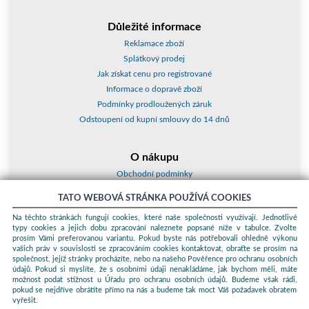
Důležité informace
Reklamace zboží
Splátkový prodej
Jak získat cenu pro registrované
Informace o dopravě zboží
Podmínky prodloužených záruk
Odstoupení od kupní smlouvy do 14 dnů
O nákupu
Obchodní podmínky
O nás
TATO WEBOVÁ STRÁNKA POUŽÍVÁ COOKIES
Jak nakupovat
Na těchto stránkách fungují cookies, které naše společnosti využívají. Jednotlivé
Kontakty a adresy
typy cookies a jejich dobu zpracování naleznete popsané níže v tabulce. Zvolte
Essox splátky
prosím Vámi preferovanou variantu. Pokud byste nás potřebovali ohledně výkonu
vašich práv v souvislosti se zpracováním cookies kontaktovat, obraťte se prosím na
společnost, jejíž stránky procházíte, nebo na našeho Pověřence pro ochranu osobních
Podle zákona o evidenci tržeb je prodávající povinen vystavit kupujícímu
údajů. Pokud si myslíte, že s osobními údaji nenakládáme, jak bychom měli, máte
účtenku. Zároveň je povinen zaevidovat přijatou tržbu u správce daně
možnost podat stížnost u Úřadu pro ochranu osobních údajů. Budeme však rádi,
online; v případě technického výpadku pak nejpozději do 48 hodin.
pokud se nejdříve obrátíte přímo na nás a budeme tak moct Váš požadavek obratem
vyřešit.
© 2026 ProKauf Komplex s.r.o. Všechna práva vyhrazena.
Sunlight