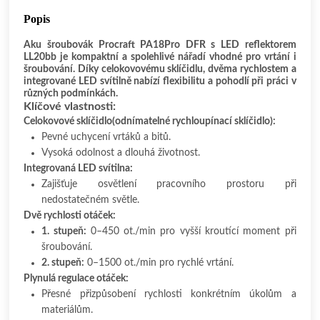
Popis
Aku šroubovák Procraft PA18Pro DFR s LED reflektorem
LL20bb je kompaktní a spolehlivé nářadí vhodné pro vrtání i
šroubování. Díky celokovovému sklíčidlu, dvěma rychlostem a
integrované LED svítilně nabízí flexibilitu a pohodlí při práci v
různých podmínkách.
Klíčové vlastnosti:
Celokovové sklíčidlo(odnímatelné rychloupínací sklíčidlo):
Pevné uchycení vrtáků a bitů.
Vysoká odolnost a dlouhá životnost.
Integrovaná LED svítilna:
Zajišťuje osvětlení pracovního prostoru při
nedostatečném světle.
Dvě rychlosti otáček:
1. stupeň:
0–450 ot./min pro vyšší kroutící moment při
šroubování.
2. stupeň:
0–1500 ot./min pro rychlé vrtání.
Plynulá regulace otáček:
Přesné přizpůsobení rychlosti konkrétním úkolům a
materiálům.