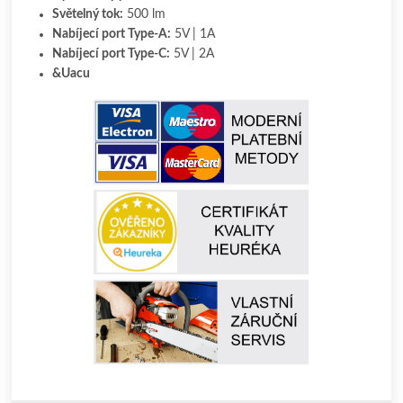
Světelný tok:
500 lm
Nabíjecí port Type-A:
5V | 1A
Nabíjecí port Type-C:
5V | 2A
&Uacu