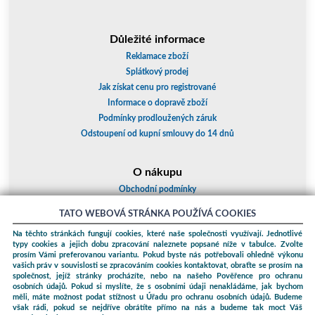
Důležité informace
Reklamace zboží
Splátkový prodej
Jak získat cenu pro registrované
Informace o dopravě zboží
Podmínky prodloužených záruk
Odstoupení od kupní smlouvy do 14 dnů
O nákupu
Obchodní podmínky
O nás
TATO WEBOVÁ STRÁNKA POUŽÍVÁ COOKIES
Jak nakupovat
Na těchto stránkách fungují cookies, které naše společnosti využívají. Jednotlivé
Kontakty a adresy
typy cookies a jejich dobu zpracování naleznete popsané níže v tabulce. Zvolte
Essox splátky
prosím Vámi preferovanou variantu. Pokud byste nás potřebovali ohledně výkonu
vašich práv v souvislosti se zpracováním cookies kontaktovat, obraťte se prosím na
společnost, jejíž stránky procházíte, nebo na našeho Pověřence pro ochranu
Podle zákona o evidenci tržeb je prodávající povinen vystavit kupujícímu
osobních údajů. Pokud si myslíte, že s osobními údaji nenakládáme, jak bychom
účtenku. Zároveň je povinen zaevidovat přijatou tržbu u správce daně
měli, máte možnost podat stížnost u Úřadu pro ochranu osobních údajů. Budeme
online; v případě technického výpadku pak nejpozději do 48 hodin.
však rádi, pokud se nejdříve obrátíte přímo na nás a budeme tak moct Váš