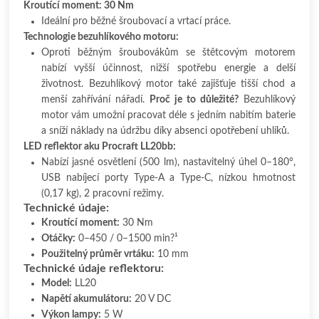
Kroutící moment: 30 Nm
Ideální pro běžné šroubovací a vrtací práce.
Technologie bezuhlíkového motoru:
Oproti běžným šroubovákům se štětcovým motorem
nabízí vyšší účinnost, nižší spotřebu energie a delší
životnost. Bezuhlíkový motor také zajišťuje tišší chod a
menší zahřívání nářadí.
Proč je to důležité?
Bezuhlíkový
motor vám umožní pracovat déle s jedním nabitím baterie
a sníží náklady na údržbu díky absenci opotřebení uhlíků.
LED reflektor aku Procraft LL20bb:
Nabízí jasné osvětlení (500 lm), nastavitelný úhel 0–180°,
USB nabíjecí porty Type-A a Type-C, nízkou hmotnost
(0,17 kg), 2 pracovní režimy.
Technické údaje:
Kroutící moment:
30 Nm
Otáčky:
0–450 / 0–1500 min?¹
Použitelný průměr vrtáku:
10 mm
Technické údaje reflektoru:
Model:
LL20
Napětí akumulátoru:
20 V DC
Výkon lampy:
5 W