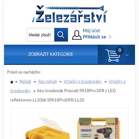
Můj účet
Přihlásit se
0
ZOBRAZIT KATEGORIE
Právě se nacházíte:
Nářadí
Aku nářadí
Vrtačky a šroubováky
Vrtačky a
šroubováky
Aku šroubovák Procraft PA18Pro DFR s LED
reflektorem LL20bb SPA18ProDFR/LL20