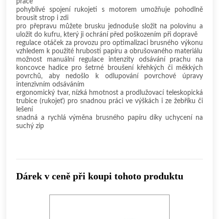
práce
pohyblivé spojení rukojeti s motorem umožňuje pohodlně
brousit strop i zdi
pro přepravu můžete brusku jednoduše složit na polovinu a
uložit do kufru, který ji ochrání před poškozením při dopravě
regulace otáček za provozu pro optimalizaci brusného výkonu
vzhledem k použité hrubosti papíru a obrušovaného materiálu
možnost manuální regulace intenzity odsávání prachu na
koncovce hadice pro šetrné broušení křehkých či měkkých
povrchů, aby nedošlo k odlupování povrchové úpravy
intenzivním odsáváním
ergonomický tvar, nízká hmotnost a prodlužovací teleskopická
trubice (rukojeť) pro snadnou práci ve výškách i ze žebříku či
lešení
snadná a rychlá výměna brusného papíru díky uchycení na
suchý zip
Dárek v ceně při koupi tohoto produktu