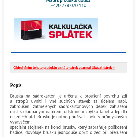
Máte k produktu dotaz?
+420 778 070 110
Objednáním tohoto produktu získáte dárek zdarma! Ukázat dárek >
Popis
Bruska na sádrokarton je určena k broušení povrchu zdí
a stropů uvnitř i vně suchých staveb za účelem např.
zabroušení zatmelených sádrokartonových desek, zahlazení
míst s oloupaným nátěrem, odstranění zbytků tapet a lepidla
na zdech atd. Brusku je nutno používat spolu s průmyslovým
vysavačem.
speciální stojánek na konci brusky, který zabraňuje poškození
hadice, dovoluje brusku jednoduše opřít o zeď při přerušení