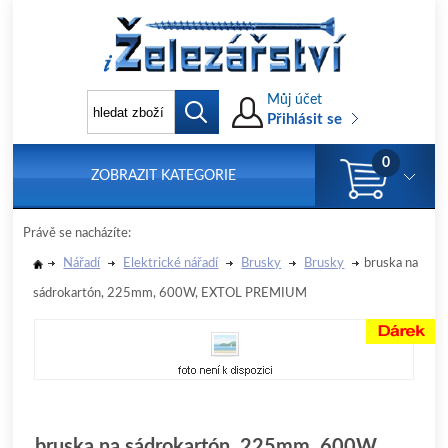
Můj účet
Přihlásit se
0
ZOBRAZIT KATEGORIE
Právě se nacházíte:
Nářadí
Elektrické nářadí
Brusky
Brusky
bruska na
sádrokartón, 225mm, 600W, EXTOL PREMIUM
bruska na sádrokartón, 225mm, 600W,