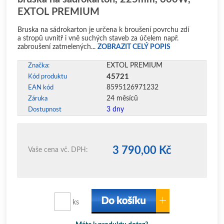
EXTOL PREMIUM
Bruska na sádrokarton je určena k broušení povrchu zdí
a stropů uvnitř i vně suchých staveb za účelem např.
zabroušení zatmelených...
ZOBRAZIT CELÝ POPIS
EXTOL PREMIUM
Značka:
45721
Kód produktu
8595126971232
EAN kód
24 měsíců
Záruka
3 dny
Dostupnost
3 790,00 Kč
Vaše cena vč. DPH:
ks