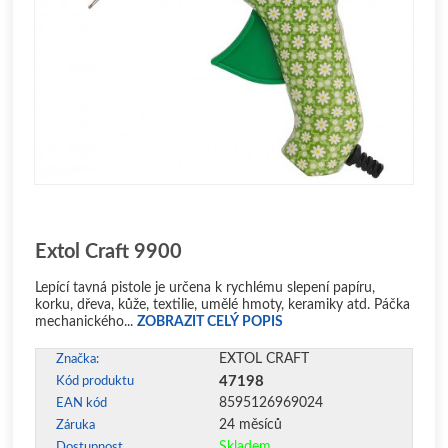
Extol Craft 9900
Lepící tavná pistole je určena k rychlému slepení papíru,
korku, dřeva, kůže, textilie, umělé hmoty, keramiky atd. Páčka
mechanického...
ZOBRAZIT CELÝ POPIS
EXTOL CRAFT
Značka:
47198
Kód produktu
8595126969024
EAN kód
24 měsíců
Záruka
Skladem
Dostupnost