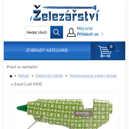
Můj účet
Přihlásit se
0
ZOBRAZIT KATEGORIE
Právě se nacházíte:
Nářadí
Elektrické nářadí
Horkovzdušné a lepící pistole
Extol Craft 9900