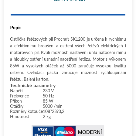
Popis
Ostřička řetězových pil Procraft SK1200 je určena k rychlému
a efektivnímu broušení a ostření všech řetězů elektrických i
motorových pil. Kvůli možnosti nastavení úhlu natočení rámu
a hloubky ostření usnadní naostření řetězu. Motor s výkonem
85W a vysokých otáček až 5000 zaručuje vysokou kvalitu
ostření. Ovládací páčka zaručuje možnost rychloupínání
řetězu. Balení karton.
Technické parametry
Napětí
230 V
Frekvence
50 Hz
Příkon
85 W
Otáčky
5000 /min
Rozměry kotouče
108?23?3,2
Hmotnost
2 kg