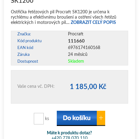
SK1200
Ostřička řetězových pil Procraft SK1200 je určena k
rychlému a efektivnímu broušení a ostření všech řetězů
elektrických i motorových pil....
ZOBRAZIT CELÝ POPIS
Procraft
Značka:
111660
Kód produktu
6976174160168
EAN kód
24 měsíců
Záruka
Skladem
Dostupnost
1 185,00 Kč
Vaše cena vč. DPH:
ks
Máte k produktu dotaz?
+420 778 070 110