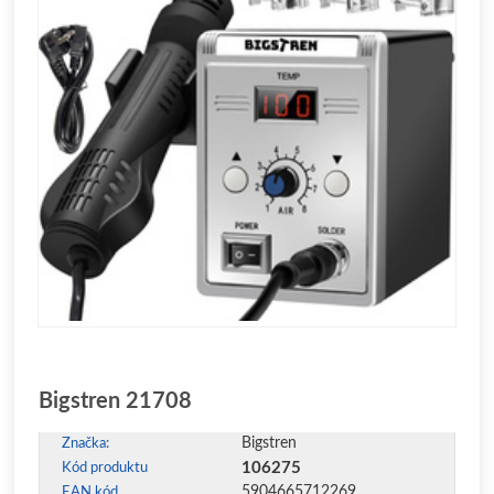
Bigstren 21708
Bigstren
Značka:
106275
Kód produktu
5904665712269
EAN kód