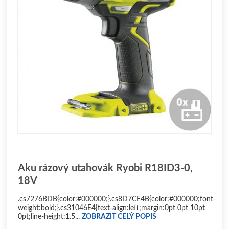
Aku rázový utahovák Ryobi R18ID3-0,
18V
.cs7276BDB{color:#000000;}.cs8D7CE4B{color:#000000;font-
weight:bold;}.cs31046E4{text-align:left;margin:0pt 0pt 10pt
0pt;line-height:1.5...
ZOBRAZIT CELÝ POPIS