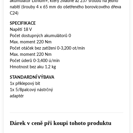
akumulátor Lithium+, který zvládne až 237 šroubů na jedno
nabití (šrouby 4 x 65 mm do ošetřeného borovicového dřeva
C24)
SPECIFIKACE
Napětí 18 V
Počet dostupných akumulátorů 0
Max. moment 220 Nm
Počet otáček bez zatížení 0-3,200 ot/min
Max. moment 220 Nm
Počet úderů 0-3,400 ú/min
Hmotnost bez aku 1.2 kg
STANDARDNÍ VÝBAVA
1x příklepový bit
1x 5/8palcový nástrčný
adaptér
Dárek v ceně při koupi tohoto produktu