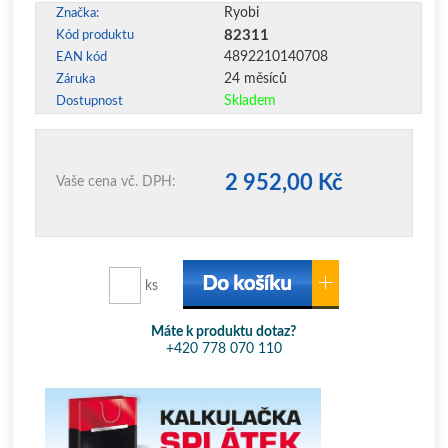
Ryobi
Značka:
82311
Kód produktu
4892210140708
EAN kód
24 měsíců
Záruka
Skladem
Dostupnost
2 952,00 Kč
Vaše cena vč. DPH:
ks
Máte k produktu dotaz?
+420 778 070 110