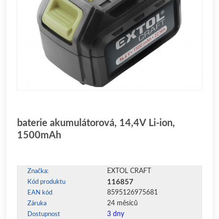
baterie akumulátorová, 14,4V Li-ion,
1500mAh
EXTOL CRAFT
Značka:
116857
Kód produktu
8595126975681
EAN kód
24 měsíců
Záruka
3 dny
Dostupnost