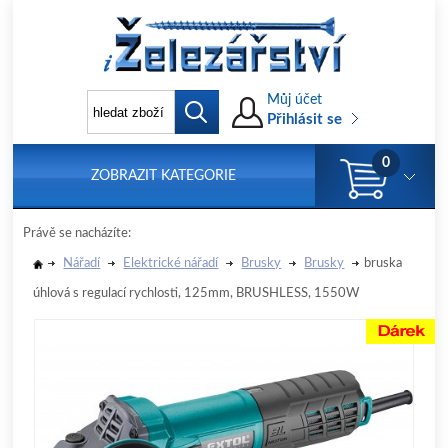
Můj účet
Přihlásit se
0
ZOBRAZIT KATEGORIE
Právě se nacházíte:
Nářadí
Elektrické nářadí
Brusky
Brusky
bruska
úhlová s regulací rychlosti, 125mm, BRUSHLESS, 1550W