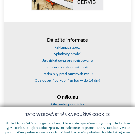
Důležité informace
Reklamace zboží
Splátkový prodej
Jak získat cenu pro registrované
Informace o dopravě zboží
Podmínky prodloužených záruk
Odstoupení od kupní smlouvy do 14 dnů
O nákupu
Obchodní podmínky
O nás
TATO WEBOVÁ STRÁNKA POUŽÍVÁ COOKIES
Jak nakupovat
Na těchto stránkách fungují cookies, které naše společnosti využívají. Jednotlivé
Kontakty a adresy
typy cookies a jejich dobu zpracování naleznete popsané níže v tabulce. Zvolte
Essox splátky
prosím Vámi preferovanou variantu. Pokud byste nás potřebovali ohledně výkonu