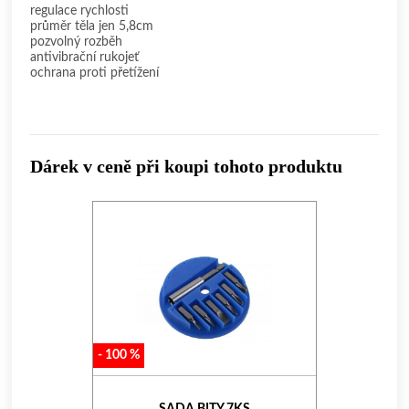
regulace rychlosti
průměr těla jen 5,8cm
pozvolný rozběh
antivibrační rukojeť
ochrana proti přetížení
Dárek v ceně při koupi tohoto produktu
-
100
%
SADA BITY 7KS