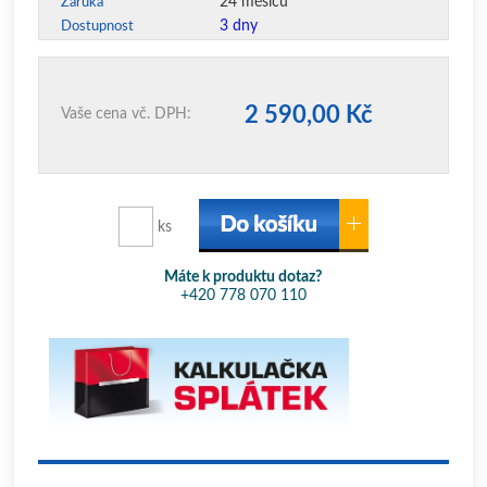
24 měsíců
Záruka
3 dny
Dostupnost
2 590,00 Kč
Vaše cena vč. DPH:
ks
Máte k produktu dotaz?
+420 778 070 110