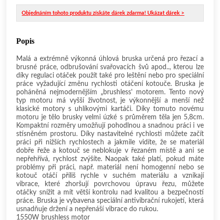
Objednáním tohoto produktu získáte dárek zdarma! Ukázat dárek >
Popis
Malá a extrémně výkonná úhlová bruska určená pro řezací a
brusné práce, odbrušování svařovacích švů apod.., kterou lze
díky regulaci otáček použít také pro leštění nebo pro speciální
práce vyžadující změnu rychlosti otáčení kotouče. Bruska je
poháněná nejmodernějším „brushless' motorem. Tento nový
typ motoru má vyšší životnost, je výkonnější a menší než
klasické motory s uhlíkovými kartáči. Díky tomuto novému
motoru je tělo brusky velmi úzké s průměrem těla jen 5,8cm.
Kompaktní rozměry umožňují pohodlnou a snadnou práci i ve
stísněném prostoru. Díky nastavitelné rychlosti můžete začít
práci při nižších rychlostech a jakmile vidíte, že se materiál
dobře řeže a kotouč se neblokuje v řezaném místě a ani se
nepřehřívá, rychlost zvýšíte. Naopak také platí, pokud máte
problémy při práci, např. materiál není homogenní nebo se
kotouč otáčí příliš rychle v suchém materiálu a vznikají
vibrace, které zhoršují povrchovou úpravu řezu, můžete
otáčky snížit a mít větší kontrolu nad kvalitou a bezpečností
práce. Bruska je vybavena speciální antivibrační rukojetí, která
usnadňuje držení a nepřenáší vibrace do rukou.
1550W brushless motor