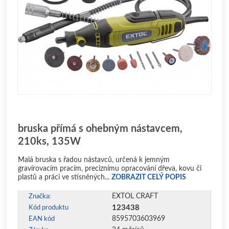
bruska přímá s ohebným nástavcem,
210ks, 135W
Malá bruska s řadou nástavců, určená k jemným
gravírovacím pracím, preciznímu opracování dřeva, kovu či
plastů a práci ve stísněných...
ZOBRAZIT CELÝ POPIS
EXTOL CRAFT
Značka:
123438
Kód produktu
8595703603969
EAN kód