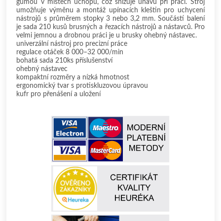
gumou v místech úchopu, což snižuje únavu při práci. Stroj
umožňuje výměnu a montáž upínacích kleštin pro uchycení
nástrojů s průměrem stopky 3 nebo 3,2 mm. Součástí balení
je sada 210 kusů brusných a řezacích nástrojů a nástavců. Pro
velmi jemnou a drobnou práci je u brusky ohebný nástavec.
univerzální nástroj pro precizní práce
regulace otáček 8 000–32 000/min
bohatá sada 210ks příslušenství
ohebný nástavec
kompaktní rozměry a nízká hmotnost
ergonomický tvar s protiskluzovou úpravou
kufr pro přenášení a uložení