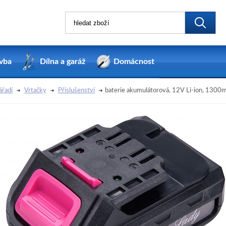
vba
Dílna a garáž
Domácnost
ářadí
Vrtačky
Příslušenství
baterie akumulátorová, 12V Li-ion, 1300