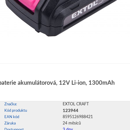
baterie akumulátorová, 12V Li-ion, 1300mAh
EXTOL CRAFT
Značka:
123944
Kód produktu
8595126988421
EAN kód
24 měsíců
Záruka
3 dny
Dostupnost