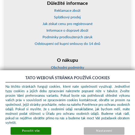
Důležité informace
Reklamace zboží
Splátkový prodej
Jak získat cenu pro registrované
Informace o dopravě zboží
Podmínky prodloužených záruk
Odstoupení od kupní smlouvy do 14 dnů
O nákupu
Obchodní podmínky
O nás
TATO WEBOVÁ STRÁNKA POUŽÍVÁ COOKIES
Jak nakupovat
Na těchto stránkách fungují cookies, které naše společnosti využívají. Jednotlivé
Kontakty a adresy
typy cookies a jejich dobu zpracování naleznete popsané níže v tabulce. Zvolte
Essox splátky
prosím Vámi preferovanou variantu. Pokud byste nás potřebovali ohledně výkonu
vašich práv v souvislosti se zpracováním cookies kontaktovat, obraťte se prosím na
společnost, jejíž stránky procházíte, nebo na našeho Pověřence pro ochranu osobních
Podle zákona o evidenci tržeb je prodávající povinen vystavit kupujícímu
údajů. Pokud si myslíte, že s osobními údaji nenakládáme, jak bychom měli, máte
účtenku. Zároveň je povinen zaevidovat přijatou tržbu u správce daně
možnost podat stížnost u Úřadu pro ochranu osobních údajů. Budeme však rádi,
online; v případě technického výpadku pak nejpozději do 48 hodin.
pokud se nejdříve obrátíte přímo na nás a budeme tak moct Váš požadavek obratem
vyřešit.
© 2026 ProKauf Komplex s.r.o. Všechna práva vyhrazena.
Sunlight
systems
-
pronájem e-shopů
Povolit vše
Nastavení