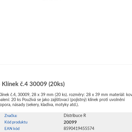
- Klínek č.4 30009 (20ks)
línek č.4, 30009, 28 x 39 mm (20 ks). rozměry: 28 x 39 mm materiál: kov
í: 20 ks Používá se jako zajišťovací (pojistný) klínek proti uvolnění
topora, násady (sekery, kladiva, motyky atd.).
Distribuce R
Značka:
20099
Kód produktu
8590419455574
EAN kód