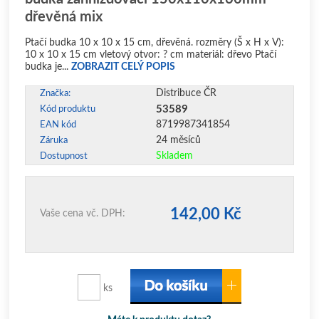
dřevěná mix
Ptačí budka 10 x 10 x 15 cm, dřevěná. rozměry (Š x H x V):
10 x 10 x 15 cm vletový otvor: ? cm materiál: dřevo Ptačí
budka je...
ZOBRAZIT CELÝ POPIS
Distribuce ČR
Značka:
53589
Kód produktu
8719987341854
EAN kód
24 měsíců
Záruka
Skladem
Dostupnost
142,00 Kč
Vaše cena vč. DPH:
ks