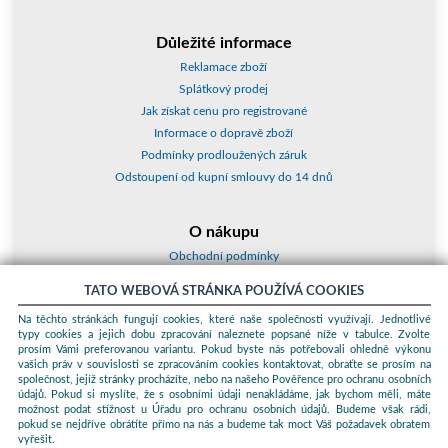
Důležité informace
Reklamace zboží
Splátkový prodej
Jak získat cenu pro registrované
Informace o dopravě zboží
Podmínky prodloužených záruk
Odstoupení od kupní smlouvy do 14 dnů
O nákupu
Obchodní podmínky
O nás
TATO WEBOVÁ STRÁNKA POUŽÍVÁ COOKIES
Jak nakupovat
Na těchto stránkách fungují cookies, které naše společnosti využívají. Jednotlivé
Kontakty a adresy
typy cookies a jejich dobu zpracování naleznete popsané níže v tabulce. Zvolte
Essox splátky
prosím Vámi preferovanou variantu. Pokud byste nás potřebovali ohledně výkonu
vašich práv v souvislosti se zpracováním cookies kontaktovat, obraťte se prosím na
společnost, jejíž stránky procházíte, nebo na našeho Pověřence pro ochranu osobních
Podle zákona o evidenci tržeb je prodávající povinen vystavit kupujícímu
údajů. Pokud si myslíte, že s osobními údaji nenakládáme, jak bychom měli, máte
účtenku. Zároveň je povinen zaevidovat přijatou tržbu u správce daně
možnost podat stížnost u Úřadu pro ochranu osobních údajů. Budeme však rádi,
online; v případě technického výpadku pak nejpozději do 48 hodin.
pokud se nejdříve obrátíte přímo na nás a budeme tak moct Váš požadavek obratem
vyřešit.
© 2026 ProKauf Komplex s.r.o. Všechna práva vyhrazena.
Sunlight