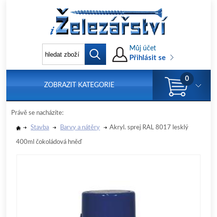
Můj účet
Přihlásit se
0
ZOBRAZIT KATEGORIE
Právě se nacházíte:
Stavba
Barvy a nátěry
Akryl. sprej RAL 8017 lesklý
400ml čokoládová hněď