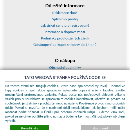
Důležité informace
Reklamace zboží
Splátkový prodej
Jak získat cenu pro registrované
Informace o dopravě zboží
Podmínky prodloužených záruk
Odstoupení od kupní smlouvy do 14 dnů
O nákupu
Obchodní podmínky
O nás
TATO WEBOVÁ STRÁNKA POUŽÍVÁ COOKIES
Jak nakupovat
Na těchto stránkách fungují cookies, které naše společnosti využívají. Jednotlivé
Kontakty a adresy
typy cookies a jejich dobu zpracování naleznete popsané níže v tabulce. Zvolte
Essox splátky
prosím Vámi preferovanou variantu. Pokud byste nás potřebovali ohledně výkonu
vašich práv v souvislosti se zpracováním cookies kontaktovat, obraťte se prosím na
společnost, jejíž stránky procházíte, nebo na našeho Pověřence pro ochranu osobních
Podle zákona o evidenci tržeb je prodávající povinen vystavit kupujícímu
údajů. Pokud si myslíte, že s osobními údaji nenakládáme, jak bychom měli, máte
účtenku. Zároveň je povinen zaevidovat přijatou tržbu u správce daně
možnost podat stížnost u Úřadu pro ochranu osobních údajů. Budeme však rádi,
online; v případě technického výpadku pak nejpozději do 48 hodin.
pokud se nejdříve obrátíte přímo na nás a budeme tak moct Váš požadavek obratem
vyřešit.
© 2026 ProKauf Komplex s.r.o. Všechna práva vyhrazena.
Sunlight
systems
-
pronájem e-shopů
Povolit vše
Nastavení