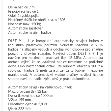
Délka hadice 9 m
Připojovací hadice 1 m
Odolná rychlospojka
Nástěnný držák lze otočit cca. o 180°
Nosnost: max. 150kg
Automatické zajišťování
Automatické navíjení hadice
DLST 9 + 1 je kompaktní automatický navíjecí buben v
robustním plastovém pouzdru. Součástí výrobku je 9 m
hadice na stlačený vzduch a odolná rychlospojka pro snadné
použití v širokém rozsahu. Navíjecí buben DLST 9 + 1 je
navržen pro maximální pracovní tlak 12 MPa. Automatická
aretace zajistí, že se vytažená hadice uzamkne na potřebné
délce. Díky nástěnnému držáku lze bubnem otáčet o 180 ° a
spojovací hadice 1 metr zajistí, že lze z bubnem flexibilně
manipulovat. A automatické vratné pružiny navíjecí hadice
snadno navinou hadici zpět, když je práce dokončena.
Automatický naviják na vzduchovou hadici
Max. provozní tlak 12 bar
Délka tlakové hadice 1000cm
Výška 155 mm
Hmotnost výrobku 2,8 kg
Délka 300 mm