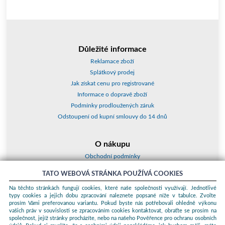
Důležité informace
Reklamace zboží
Splátkový prodej
Jak získat cenu pro registrované
Informace o dopravě zboží
Podmínky prodloužených záruk
Odstoupení od kupní smlouvy do 14 dnů
O nákupu
Obchodní podmínky
O nás
TATO WEBOVÁ STRÁNKA POUŽÍVÁ COOKIES
Jak nakupovat
Na těchto stránkách fungují cookies, které naše společnosti využívají. Jednotlivé
Kontakty a adresy
typy cookies a jejich dobu zpracování naleznete popsané níže v tabulce. Zvolte
Essox splátky
prosím Vámi preferovanou variantu. Pokud byste nás potřebovali ohledně výkonu
vašich práv v souvislosti se zpracováním cookies kontaktovat, obraťte se prosím na
společnost, jejíž stránky procházíte, nebo na našeho Pověřence pro ochranu osobních
Podle zákona o evidenci tržeb je prodávající povinen vystavit kupujícímu