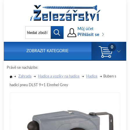
Můj účet
Přihlásit se
0
ZOBRAZIT KATEGORIE
Právě se nacházíte:
Zahrada
Hadice a vozíky na hadice
Hadice
Buben s
hadicí pneu DLST 9+1 Einnhel Grey