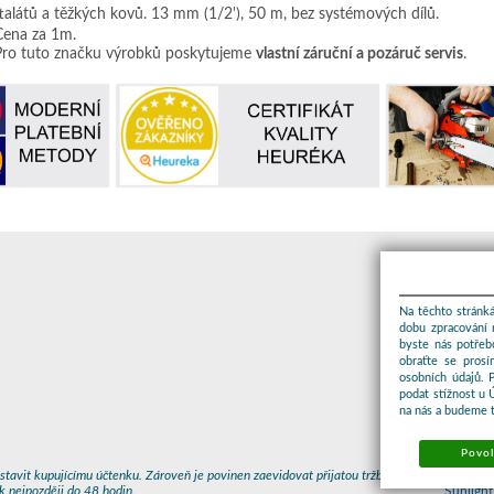
ftalátů a těžkých kovů. 13 mm (1/2'), 50 m, bez systémových dílů.
Cena za 1m.
Pro tuto značku výrobků poskytujeme
vlastní záruční a pozáruč servis
.
Na těchto stránká
dobu zpracování 
byste nás potřeb
obraťte se prosí
osobních údajů. 
podat stížnost u 
na nás a budeme 
Povol
stavit kupujícímu účtenku. Zároveň je povinen zaevidovat přijatou tržbu u
© 2026 
k nejpozději do 48 hodin.
Sunlight