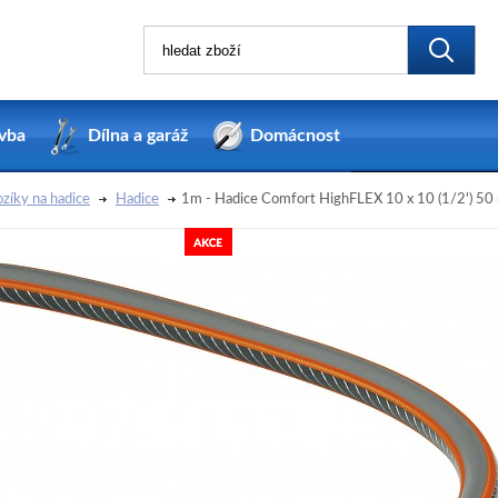
vba
Dílna a garáž
Domácnost
ozíky na hadice
Hadice
1m - Hadice Comfort HighFLEX 10 x 10 (1/2') 50