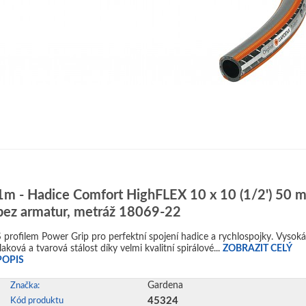
1m - Hadice Comfort HighFLEX 10 x 10 (1/2') 50 
bez armatur, metráž 18069-22
S profilem Power Grip pro perfektní spojení hadice a rychlospojky. Vysoká
laková a tvarová stálost díky velmi kvalitní spirálové...
ZOBRAZIT CELÝ
POPIS
Gardena
Značka:
45324
Kód produktu