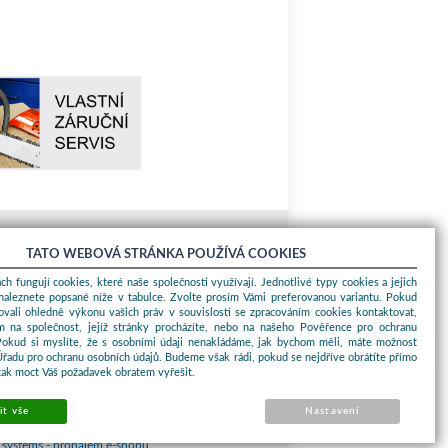
TATO WEBOVÁ STRÁNKA POUŽÍVÁ COOKIES
O nákupu
Obchodní podmínky
ch fungují cookies, které naše společnosti využívají. Jednotlivé typy cookies a jejich
naleznete popsané níže v tabulce. Zvolte prosím Vámi preferovanou variantu. Pokud
O nás
ovali ohledně výkonu vašich práv v souvislosti se zpracováním cookies kontaktovat,
Jak nakupovat
m na společnost, jejíž stránky procházíte, nebo na našeho Pověřence pro ochranu
Pokud si myslíte, že s osobními údaji nenakládáme, jak bychom měli, máte možnost
Kontakty a adresy
Úřadu pro ochranu osobních údajů. Budeme však rádi, pokud se nejdříve obrátíte přímo
Essox splátky
tak moct Váš požadavek obratem vyřešit.
it vše
Nastavení
ProKauf Komplex s.r.o. Všechna práva vyhrazena.
 systems
-
pronájem e-shopů