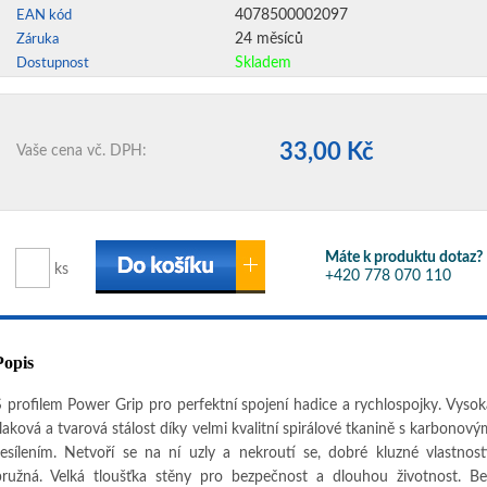
4078500002097
EAN kód
24 měsíců
Záruka
Skladem
Dostupnost
33,00 Kč
Vaše cena vč. DPH:
Máte k produktu dotaz?
ks
+420 778 070 110
Popis
S profilem Power Grip pro perfektní spojení hadice a rychlospojky. Vysok
tlaková a tvarová stálost díky velmi kvalitní spirálové tkanině s karbonový
zesílením. Netvoří se na ní uzly a nekroutí se, dobré kluzné vlastnosti
pružná. Velká tloušťka stěny pro bezpečnost a dlouhou životnost. Be