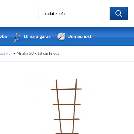
vba
Dílna a garáž
Domácnost
oplňky
Mřížka 50 x 18 cm hnědá