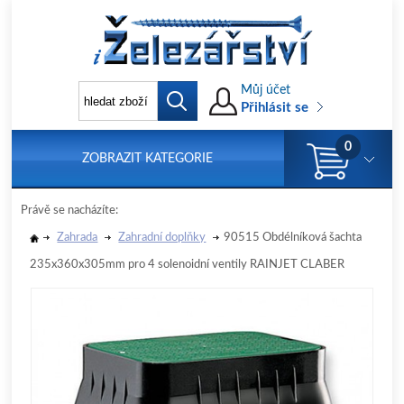
Můj účet
Přihlásit se
0
ZOBRAZIT KATEGORIE
Právě se nacházíte:
Zahrada
Zahradní doplňky
90515 Obdélníková šachta
235x360x305mm pro 4 solenoidní ventily RAINJET CLABER