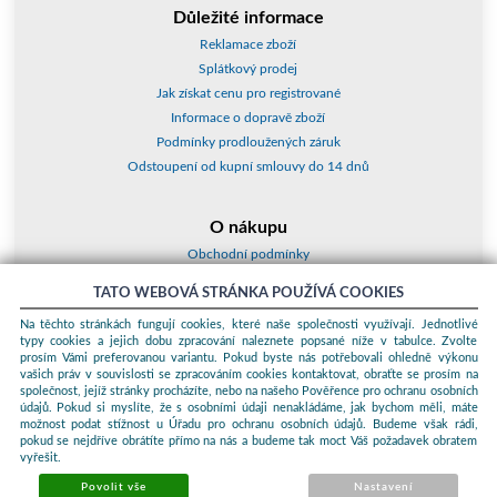
Důležité informace
Reklamace zboží
Splátkový prodej
Jak získat cenu pro registrované
Informace o dopravě zboží
Podmínky prodloužených záruk
Odstoupení od kupní smlouvy do 14 dnů
O nákupu
Obchodní podmínky
O nás
TATO WEBOVÁ STRÁNKA POUŽÍVÁ COOKIES
Jak nakupovat
Na těchto stránkách fungují cookies, které naše společnosti využívají. Jednotlivé
Kontakty a adresy
typy cookies a jejich dobu zpracování naleznete popsané níže v tabulce. Zvolte
Essox splátky
prosím Vámi preferovanou variantu. Pokud byste nás potřebovali ohledně výkonu
vašich práv v souvislosti se zpracováním cookies kontaktovat, obraťte se prosím na
společnost, jejíž stránky procházíte, nebo na našeho Pověřence pro ochranu osobních
Podle zákona o evidenci tržeb je prodávající povinen vystavit kupujícímu
údajů. Pokud si myslíte, že s osobními údaji nenakládáme, jak bychom měli, máte
účtenku. Zároveň je povinen zaevidovat přijatou tržbu u správce daně
možnost podat stížnost u Úřadu pro ochranu osobních údajů. Budeme však rádi,
online; v případě technického výpadku pak nejpozději do 48 hodin.
pokud se nejdříve obrátíte přímo na nás a budeme tak moct Váš požadavek obratem
vyřešit.
© 2026 ProKauf Komplex s.r.o. Všechna práva vyhrazena.
Sunlight
systems
-
pronájem e-shopů
Povolit vše
Nastavení