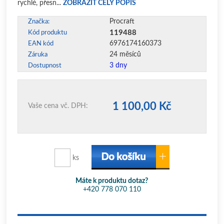
rychlé, přesn...
ZOBRAZIT CELÝ POPIS
Procraft
Značka:
119488
Kód produktu
6976174160373
EAN kód
24 měsíců
Záruka
3 dny
Dostupnost
1 100,00 Kč
Vaše cena vč. DPH:
ks
Máte k produktu dotaz?
+420 778 070 110