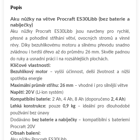
Popis
Aku nůžky na větve Procraft ES30Libb (bez baterie a
nabíječky)
Aku nůžky Procraft ES30Libb jsou navrženy pro rychlé,
přesné a pohodlné stříhání větví, ovocných stromů a vinné
révy. Díky bezuhlíkovému motoru a silnému převodu snadno
zvládnou i tvrdší dřevo až do průměru 26 mm. Skvěle padnou
do ruky a usnadní práci i na rozsáhlejších plochách.
Klíčové vlastnosti:
Bezuhlíkový motor
– vyšší účinnost, delší životnost a nižší
spotřeba energie
Maximální průměr střihu: 26 mm
– vhodné i pro silnější větve
Napětí: 20 V
(Li-ion systém)
Kompatibilní baterie:
2 Ah, 4 Ah, 8 Ah (doporučeno
2, 4 Ah
)
Lehká konstrukce:
pouze
0,9 kg
– ideální pro dlouhodobé
používání bez únavy
Dodáváno
bez baterie a nabíječky
– kompatibilní s bateriemi
Procraft 20V
Obsah balení:
Aku nůžky Procraft ES30Libb