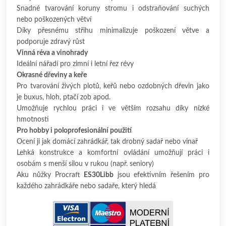
Snadné tvarování koruny stromu i odstraňování suchých
nebo poškozených větví
Díky přesnému střihu minimalizuje poškození větve a
podporuje zdravý růst
Vinná réva a vinohrady
Ideální nářadí pro zimní i letní řez révy
Okrasné dřeviny a keře
Pro tvarování živých plotů, keřů nebo ozdobných dřevin jako
je buxus, hloh, ptačí zob apod.
Umožňuje rychlou práci i ve větším rozsahu díky nízké
hmotnosti
Pro hobby i poloprofesionální použití
Ocení ji jak domácí zahrádkář, tak drobný sadař nebo vinař
Lehká konstrukce a komfortní ovládání umožňují práci i
osobám s menší silou v rukou (např. seniory)
Aku nůžky Procraft
ES30Libb
jsou efektivním řešením pro
každého zahrádkáře nebo sadaře, který hledá