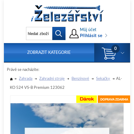
Můj účet
Přihlásit se
0
ZOBRAZIT KATEGORIE
Právě se nacházíte:
Zahrada
Zahradni stroje
Benzínové
Sekačky
AL-
KO 524 VS-B Premium 123062