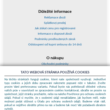
Důležité informace
Reklamace zboží
Splátkový prodej
Jak získat cenu pro registrované
Informace o dopravě zboží
Podmínky prodloužených záruk
Odstoupení od kupní smlouvy do 14 dnů
O nákupu
Obchodní podmínky
O nás
TATO WEBOVÁ STRÁNKA POUŽÍVÁ COOKIES
Jak nakupovat
Na těchto stránkách fungují cookies, které naše společnosti využívají. Jednotlivé
Kontakty a adresy
typy cookies a jejich dobu zpracování naleznete popsané níže v tabulce. Zvolte
Essox splátky
prosím Vámi preferovanou variantu. Pokud byste nás potřebovali ohledně výkonu
vašich práv v souvislosti se zpracováním cookies kontaktovat, obraťte se prosím na
společnost, jejíž stránky procházíte, nebo na našeho Pověřence pro ochranu osobních
Podle zákona o evidenci tržeb je prodávající povinen vystavit kupujícímu
údajů. Pokud si myslíte, že s osobními údaji nenakládáme, jak bychom měli, máte
účtenku. Zároveň je povinen zaevidovat přijatou tržbu u správce daně
možnost podat stížnost u Úřadu pro ochranu osobních údajů. Budeme však rádi,
online; v případě technického výpadku pak nejpozději do 48 hodin.
pokud se nejdříve obrátíte přímo na nás a budeme tak moct Váš požadavek obratem
vyřešit.