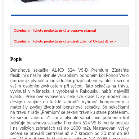
Objednáním tohoto produktu získáte dopravu zdarma!
Objednáním tohoto produktu získáte dárek zdarma! Ukázat dárek >
Popis
Benzínová sekačka AL-KO 524 VS-B Premium Zůstaňte
flexibilní s naším plynule variabilním pohonem kol Pohon Vario
umožňuje plynulé a individuální přizpůsobení rychlosti sečení
vašim osobním zvyklostem při sečení. Tato sekačka na trávu,
vyvinutá v Německu a vyrobená v Rakousku, nabízí nejvyšší
kvalitu. Prémiové vybavení v celé své kráse Díky modernímu
designu zaujme na každé zahradě. Vybrané komponenty a
materiály zvyšují životnost benzínové sekačky. Se sekačkami
na trávu z řady „Premium' se sekání trávníku stane potěšením.
Se šířkou záběru 51 cm a plynule variabilním pohonem kol
zajišťuje benzínová sekačka Premium 524 VS-B rychlý postup
i na velkých zahradách (až do 1800 m2). Nastavování výšky
sečení se provádí centrálně až v 7 krocích od 30 mm do 80