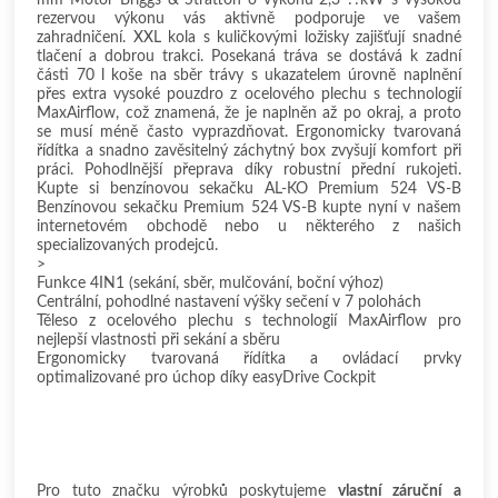
mm Motor Briggs & Stratton o výkonu 2,3 ??kW s vysokou
rezervou výkonu vás aktivně podporuje ve vašem
zahradničení. XXL kola s kuličkovými ložisky zajišťují snadné
tlačení a dobrou trakci. Posekaná tráva se dostává k zadní
části 70 l koše na sběr trávy s ukazatelem úrovně naplnění
přes extra vysoké pouzdro z ocelového plechu s technologií
MaxAirflow, což znamená, že je naplněn až po okraj, a proto
se musí méně často vyprazdňovat. Ergonomicky tvarovaná
řídítka a snadno zavěsitelný záchytný box zvyšují komfort při
práci. Pohodlnější přeprava díky robustní přední rukojeti.
Kupte si benzínovou sekačku AL-KO Premium 524 VS-B
Benzínovou sekačku Premium 524 VS-B kupte nyní v našem
internetovém obchodě nebo u některého z našich
specializovaných prodejců.
>
Funkce 4IN1 (sekání, sběr, mulčování, boční výhoz)
Centrální, pohodlné nastavení výšky sečení v 7 polohách
Těleso z ocelového plechu s technologií MaxAirflow pro
nejlepší vlastnosti při sekání a sběru
Ergonomicky tvarovaná řídítka a ovládací prvky
optimalizované pro úchop díky easyDrive Cockpit
Pro tuto značku výrobků poskytujeme
vlastní záruční a