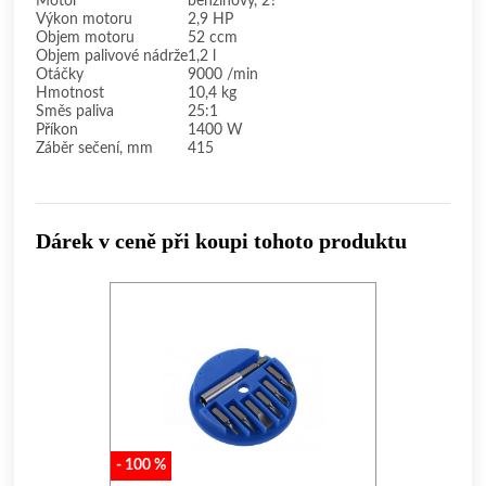
Motor
benzínový, 2?
Výkon motoru
2,9 HP
Objem motoru
52 ccm
Objem palivové nádrže
1,2 l
Otáčky
9000 /min
Hmotnost
10,4 kg
Směs paliva
25:1
Příkon
1400 W
Záběr sečení, mm
415
Dárek v ceně při koupi tohoto produktu
-
100
%