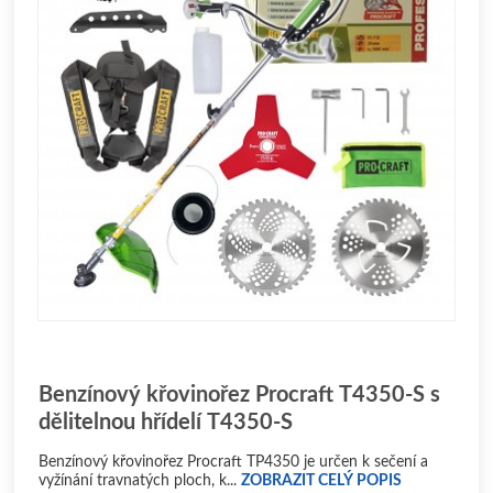
Benzínový křovinořez Procraft T4350-S s
dělitelnou hřídelí T4350-S
Benzínový křovinořez Procraft TP4350 je určen k sečení a
vyžínání travnatých ploch, k...
ZOBRAZIT CELÝ POPIS