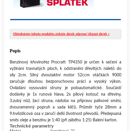
Objednáním tohoto produktu získáte dárek zdarma! Ukázat dárek >
Popis
Benzínový křovinořez Procraft TP4350 je určen k sečení a
vyžínání travnatých ploch, k odstranění dřevitých náletů do
síly 2cm. Silný dvoutaktní motor 52ccm otáčkách 9000
zaručuje dlouhou bezporuchovou práci a vysoký výkon.
Ovládání vysouvání struny je poloautomatické. Součástí
dodávky je 1x runová hlava, 2x pilový kotouč na dřeviny,
3.zubý nůž, žací struna, nádoba na přípravu palivové směsi,
dvouramenný popruh a sada klíčů. Průměr tyče 28mm a
9.hvězdicová osa v zaručí delší životnost převodů. Předepsaná
směs oleje a benzínu je 1:40 (při záběhu 1:25) Balení karton.
Technické parametry