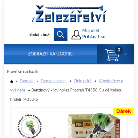
Můj účet
Přihlásit se
0
ZOBRAZIT KATEGORIE
Právě se nacházíte:
Zahrada
Zahradni stroje
Elektrické
Křovinořezy a
vyžínače
Benzínový křovinořez Procraft T4350-S s dělitelnou
hřídelí T4350-S