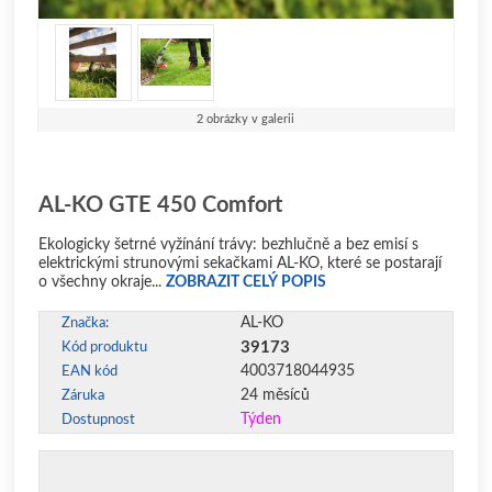
2 obrázky v galerii
AL-KO GTE 450 Comfort
Ekologicky šetrné vyžínání trávy: bezhlučně a bez emisí s
elektrickými strunovými sekačkami AL-KO, které se postarají
o všechny okraje...
ZOBRAZIT CELÝ POPIS
AL-KO
Značka:
39173
Kód produktu
4003718044935
EAN kód
24 měsíců
Záruka
Týden
Dostupnost