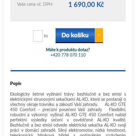
1 690,00 Kč
Vaše cena vč. DPH:
ks
Máte k produktu dotaz?
+420 778 070 110
Popis
Ekologicky šetrné vyžínání trávy: bezhlučně a bez emisí s
elektrickými strunovými sekačkami AL-KO, které se postarají o
všechny okraje trávníku a zákoutí Vaší zahrady. AL-KO GTE
450 Comfort – precizní posečení Vaší zahrady Flexibilní,
robustní a výkonný: vyžínač AL-KO GTE 450 Comfort nabízí
perfektní výsledky sečení v osvědčené AL-KO kvalitě.
Bezhlučně a bez emisí odvede elektrická sekačka AL-KO svojí
práci v domácí zahradě. Silný elektromotor, nízká hmotnost,
teleskopická hliníková hřídel s optimálním rozložením