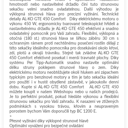
hmotnosti nebo nastavitelné držadlo činí tuto strunovou
sekačku velmi snadno ovladatelnou. Další výhodou je
výklopná strunová hlava pro precizní vyžínání. Technické
detaily AL-KO GTE 450 Comfort Díky elektrickému motoru o
výkonu 450 W, ergonomicky tvarované teleskopické hřídeli a
nastavitelnému držadlu je AL-KO GTE 450 efektivní a snadno
ovladatelný pomocník pro Vaší zahradu. Flexibilní, výklopná a
otočná (180 st.) strunová hlava se šířkou záběru 30 cm s
ochranným rámem proti nechtěnému posečení rostlin dělají z
této sekačky ideálního pomocníka pro dosekávání okolo křoví,
zdí, plotů a okrajů trávníku. Stejně tak zvládne AL-KO GTE
450 Comfort efektivně posekat i menší travnaté plochy. Díky
systému Per Tipp-Automatik snadno nastavíte optimální
délku struny poklepem strunové hlavy o zem. Díky
elektrickému motoru neobtěžujete okolí hlukem ani zápachem
typickým pro benzínové motory a tím je tato sekačka ideální
pro použití i v hustě obydlené zástavbě, v jakoukoliv denní
dobu. Kupte si AL-KO GTE 450 Comfort AL-KO GTE 450
můžete koupit v našem Webshopu nebo u našich prodejců.
Je to perfektní produkt, pokud hledáte výkonou a flexibilní
strunovou sekačku pro Vaší zahradu. K nasazení ve ztížených
podmínkách s vysokou trávou, křovím a neupraveným
porostem bychom Vám doporučili typ BC 1200 E.
>
Přesné vyžínání díky výklopné strunové hlavě
Optimální vyvážení pro bezpečné ovládání