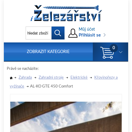
Můj účet
Přihlásit se
0
ZOBRAZIT KATEGORIE
Právě se nacházíte:
Zahrada
Zahradni stroje
Elektrické
Křovinořezy a
vyžínače
AL-KO GTE 450 Comfort