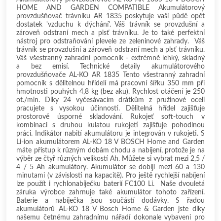
HOME AND GARDEN COMPATIBLE Akumulátorový
provzdušňovač trávníku AR 1835 poskytuje vaší půdě opět
dostatek 'vzduchu k dýchání'. Váš trávník se provzdušní a
zároveň odstraní mech a plsť trávníku. Je to také perfektní
nástroj pro odstraňování plevele ze zeleninové zahrady. Váš
trávník se provzdušní a zároveň odstraní mech a plsť trávníku.
Váš všestranný zahradní pomocník - extrémně lehký, skladný
a bez emisí. Technické detaily akumulátorového
provzdušňovače AL-KO AR 1835 Tento všestranný zahradní
pomocník s dělitelnou hřídelí má pracovní šířku 350 mm při
hmotnosti pouhých 4,8 kg (bez aku). Rychlost otáčení je 250
ot./min. Díky 24 vyčesávacím drátkům z pružinové oceli
pracujete s vysokou účinností. Dělitelná hřídel zajišťuje
prostorově úsporné skladování. Rukojeť soft-touch v
kombinaci s druhou kulatou rukojetí zajišťuje pohodlnou
práci. Indikátor nabití akumulátoru je integrován v rukojeti. S
Li-ion akumulátorem AL-KO 18 V BOSCH Home and Garden
máte přístup k různým dobám chodu a nabíjení, protože je na
výběr ze čtyř různých velikostí Ah. Můžete si vybrat mezi 2,5 /
4 / 5 Ah akumulátory. Akumulátor se dobíjí mezi 60 a 130
minutami (v závislosti na kapacitě). Pro ještě rychlejší nabíjení
lze použít i rychlonabíječku baterií FC100 Li. Naše dvouletá
záruka výrobce zahrnuje také akumulátor tohoto zařízení.
Baterie a nabíječka jsou součástí dodávky. S řadou
akumulátorů AL-KO 18 V Bosch Home & Garden jste díky
našemu četnému zahradnímu nářadí dokonale vybaveni pro