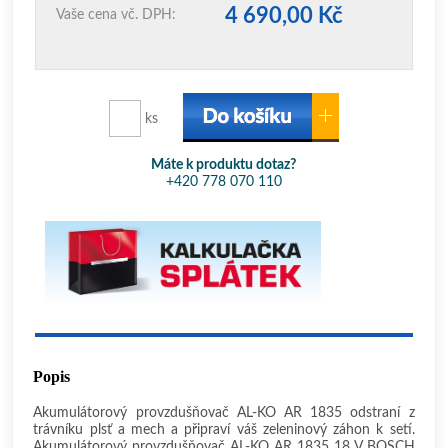
4 690,00 Kč
Vaše cena vč. DPH:
ks
Máte k produktu dotaz?
+420 778 070 110
Popis
Akumulátorový provzdušňovač AL-KO AR 1835 odstraní z
trávníku plsť a mech a připraví váš zeleninový záhon k setí.
Akumulátorový provzdušňovač AL-KO AR 1835 18 V BOSCH