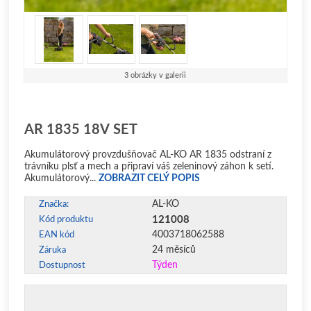
3 obrázky v galerii
AR 1835 18V SET
Akumulátorový provzdušňovač AL-KO AR 1835 odstraní z
trávníku plsť a mech a připraví váš zeleninový záhon k setí.
Akumulátorový...
ZOBRAZIT CELÝ POPIS
AL-KO
Značka:
121008
Kód produktu
4003718062588
EAN kód
24 měsíců
Záruka
Týden
Dostupnost