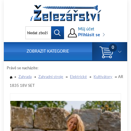
Můj účet
Přihlásit se
0
ZOBRAZIT KATEGORIE
Právě se nacházíte:
Zahrada
Zahradni stroje
Elektrické
Kultivátory
AR
1835 18V SET