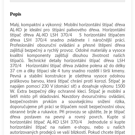
Popis
Malý, kompaktní a výkonný: Mobilní horizontální štípač dřeva
AL-KO je ideální pro štípání palivového dřeva. Horizontální
štípač dřeva AL-KO LSH 370/4 S horizontální štípačem
dřeva LSH 370/4 snadno zvládnete i náročnější práci.
Profesionální obouruční ovládání a přesné štěpení dřeva
zajišťují bezpečný a rychlý provoz. Odolné materiály a vysoce
kvalitní komponenty zajišťují dlouhou životnost našich
štípačů. Technické detaily horizontální štípač dřeva LSH
370/4 Horizontální štípač dřeva zvládne polena až do délky
37 cm a díky štípací síle 4 tuny snadno rozdělí i širší kmeny.
Pevná a stabilní konstrukce je ošetřena vysoce odolnou
práškovou barvou, která štípač chrání proti korozi. Štípač je
napájen pomocí 230 V (domácí síť) a dosahuje výkonu 1500
W. Extra bezpečný díky ochranné kleci. Štípač je mobilní a
šetří místo při skladování. Navzdory dvouručnímu ovládání,
bezpečnostním prvkům a souvisejícímu snížení rizika,
doporučujeme při práci se štípačem nosit bezpečnostní obuv,
obranné brýle a rukavice. Při provozu se ujistěte, že je štípač
dřeva postaven na pevný a rovný povrch. Kupte si
horizontální štípač AL-KO LSH 370/4 Jednoduše si kupte
horizontální štípač na našem e-shopu, nebo u našich
autorizovaných prodejců ve vaší blízkosti. Pokud chcete štípat