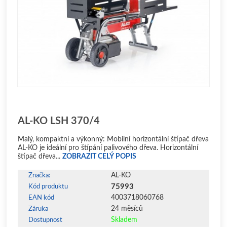
AL-KO LSH 370/4
Malý, kompaktní a výkonný: Mobilní horizontální štípač dřeva
AL-KO je ideální pro štípání palivového dřeva. Horizontální
štípač dřeva...
ZOBRAZIT CELÝ POPIS
AL-KO
Značka:
75993
Kód produktu
4003718060768
EAN kód
24 měsíců
Záruka
Skladem
Dostupnost