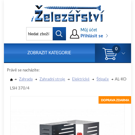
Můj účet
Přihlásit se
0
ZOBRAZIT KATEGORIE
Právě se nacházíte:
Zahrada
Zahradni stroje
Elektrické
Štípače
AL-KO
LSH 370/4