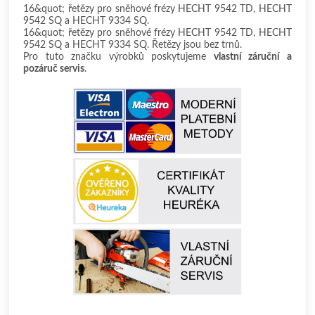
16&quot; řetězy pro sněhové frézy HECHT 9542 TD, HECHT
9542 SQ a HECHT 9334 SQ.
16&quot; řetězy pro sněhové frézy HECHT 9542 TD, HECHT
9542 SQ a HECHT 9334 SQ. Řetězy jsou bez trnů.
Pro tuto značku výrobků poskytujeme
vlastní záruční a
pozáruč servis
.