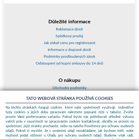
Důležité informace
Reklamace zboží
Splátkový prodej
Jak získat cenu pro registrované
Informace o dopravě zboží
Podmínky prodloužených záruk
Odstoupení od kupní smlouvy do 14 dnů
O nákupu
Obchodní podmínky
O nás
TATO WEBOVÁ STRÁNKA POUŽÍVÁ COOKIES
Jak nakupovat
Na těchto stránkách fungují cookies, které naše společnosti využívají. Jednotlivé
Kontakty a adresy
typy cookies a jejich dobu zpracování naleznete popsané níže v tabulce. Zvolte
Essox splátky
prosím Vámi preferovanou variantu. Pokud byste nás potřebovali ohledně výkonu
vašich práv v souvislosti se zpracováním cookies kontaktovat, obraťte se prosím na
společnost, jejíž stránky procházíte, nebo na našeho Pověřence pro ochranu osobních
Podle zákona o evidenci tržeb je prodávající povinen vystavit kupujícímu
údajů. Pokud si myslíte, že s osobními údaji nenakládáme, jak bychom měli, máte
účtenku. Zároveň je povinen zaevidovat přijatou tržbu u správce daně
možnost podat stížnost u Úřadu pro ochranu osobních údajů. Budeme však rádi,
online; v případě technického výpadku pak nejpozději do 48 hodin.