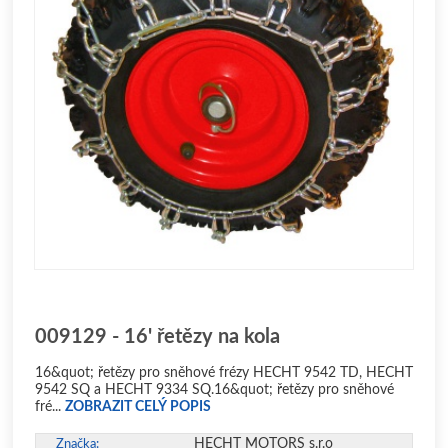
009129 - 16' řetězy na kola
16&quot; řetězy pro sněhové frézy HECHT 9542 TD, HECHT
9542 SQ a HECHT 9334 SQ.16&quot; řetězy pro sněhové
fré...
ZOBRAZIT CELÝ POPIS
HECHT MOTORS s.r.o
Značka: