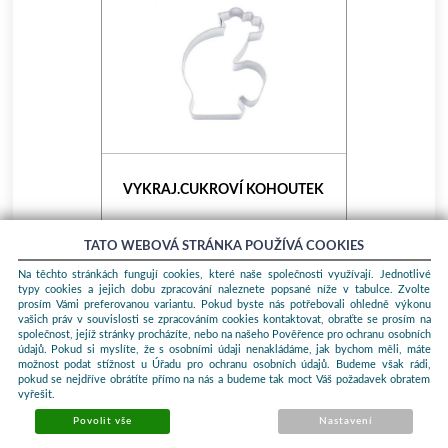
VYKRAJ.CUKROVÍ KOHOUTEK
Kod produktu: 30134
TATO WEBOVÁ STRÁNKA POUŽÍVÁ COOKIES
Na těchto stránkách fungují cookies, které naše společnosti využívají. Jednotlivé
typy cookies a jejich dobu zpracování naleznete popsané níže v tabulce. Zvolte
12,00 Kč
Do košíku
prosím Vámi preferovanou variantu. Pokud byste nás potřebovali ohledně výkonu
vašich práv v souvislosti se zpracováním cookies kontaktovat, obraťte se prosím na
společnost, jejíž stránky procházíte, nebo na našeho Pověřence pro ochranu osobních
Dostupnost:
Skladem
údajů. Pokud si myslíte, že s osobními údaji nenakládáme, jak bychom měli, máte
možnost podat stížnost u Úřadu pro ochranu osobních údajů. Budeme však rádi,
pokud se nejdříve obrátíte přímo na nás a budeme tak moct Váš požadavek obratem
vyřešit.
Povolit vše
Nastavení