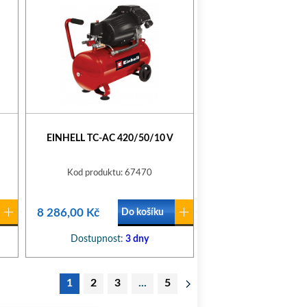
EINHELL TC-AC 420/50/10 V
Kod produktu: 67470
8 286,00 Kč
Do košíku
Dostupnost:
3 dny
1
2
3
...
5