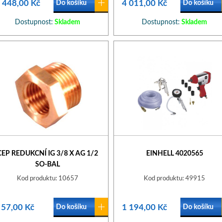
 448,00 Kč
4 011,00 Kč
Do košíku
Do košíku
Dostupnost:
Skladem
Dostupnost:
Skladem
CEP REDUKCNÍ IG 3/8 X AG 1/2
EINHELL 4020565
SO-BAL
Kod produktu: 10657
Kod produktu: 49915
57,00 Kč
1 194,00 Kč
Do košíku
Do košíku