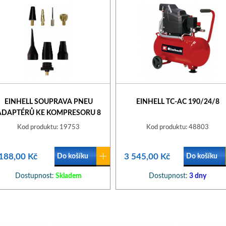
EINHELL SOUPRAVA PNEU
EINHELL TC-AC 190/24/8
ADAPTÉRŮ KE KOMPRESORU 8
DÍLŮ GREY
Kod produktu: 19753
Kod produktu: 48803
188,00 Kč
3 545,00 Kč
Do košíku
Do košíku
Dostupnost:
Skladem
Dostupnost:
3 dny