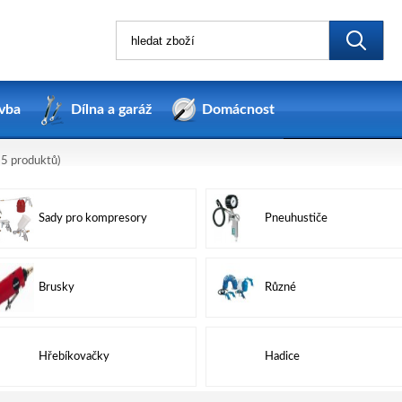
vba
Dílna a garáž
Domácnost
5 produktů)
Sady pro kompresory
Pneuhustiče
Brusky
Různé
Hřebíkovačky
Hadice