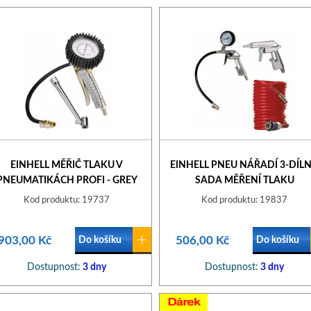
EINHELL MĚŘIČ TLAKU V
EINHELL PNEU NÁŘADÍ 3-DÍL
PNEUMATIKÁCH PROFI - GREY
SADA MĚŘENÍ TLAKU
PNEU,PISTOLE,HADICE
Kod produktu: 19737
Kod produktu: 19837
SPIRÁLOVÁ
903,00 Kč
506,00 Kč
Do košíku
Do košíku
Dostupnost:
3 dny
Dostupnost:
3 dny