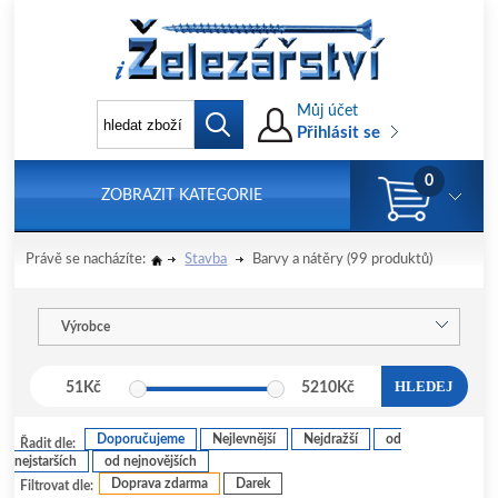
Můj účet
Přihlásit se
0
ZOBRAZIT KATEGORIE
Právě se nacházíte:
Stavba
Barvy a nátěry
(99 produktů)
Výrobce
HLEDEJ
51
Kč
5210
Kč
Doporučujeme
Nejlevnější
Nejdražší
od
Řadit dle:
nejstarších
od nejnovějších
Doprava zdarma
Darek
Filtrovat dle: