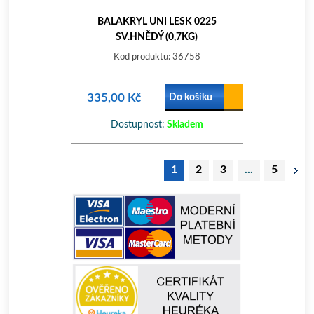
BALAKRYL UNI LESK 0225
SV.HNĚDÝ (0,7KG)
Kod produktu: 36758
335,00 Kč
Do košíku
Dostupnost:
Skladem
1
2
3
...
5